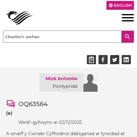
ENGLISH
language
search
Mick Antoniw
Pontypridd
OQ63564
(e)
Wedi’i gyflwyno ar 02/12/2025
A wnaiff y Cwnsler Cyffredinol ddatganiad ar fynediad at