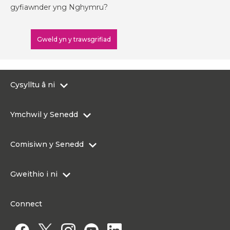
gyfiawnder yng Nghymru?
Gweld yn y trawsgrifiad
Cysylltu â ni
0300 200 6565
Ymchwil y Senedd
Cysylltu@senedd.cymru
Hafan Ymchwil y Senedd
Cysylltu â Senedd Cymru
Comisiwn y Senedd
Erthyglau Ymchwil
Adnoddau Cyfryngau
Ynghylch Comisiwn y Senedd
Gweithio i ni
Strwythur Sefydliad a Chyfrifoldebau
Gweithio i ni
Fframwaith Llywodraethu Corfforaethol y Comisiwn
Connect
Gweithio i Gomisiwn y Senedd
Mynediad at wybodaeth
Gweithio i Aelod o'r Senedd