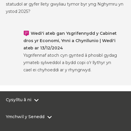
statudol ar gyfer llety gwyliau tymor byr yng Nghymru yn
ystod 2025?
Wedi'i ateb gan Ysgrifennydd y Cabinet
dros yr Economi, Ynni a Chynllunio | Wedi'i
ateb ar 13/12/2024
Ysgrifennaf atoch cyn gynted â phosibl gydag
ymateb sylweddol a bydd copi o'r llythyr yn
cael ei chyhoeddi ar y rhyngrwyd.
Cysylltu â ni
0300 200 6565
Ymchwil y Senedd
Cysylltu@senedd.cymru
Hafan Ymchwil y Senedd
Cysylltu â Senedd Cymru