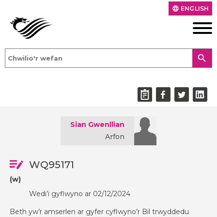
ENGLISH
language
search
Sian Gwenllian
Arfon
WQ95171
(w)
Wedi’i gyflwyno ar 02/12/2024
Beth yw’r amserlen ar gyfer cyflwyno’r Bil trwyddedu