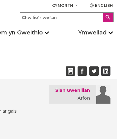
CYMORTH
ENGLISH
keyboard_arrow_down
language
search
ym yn Gweithio
Ymweliad
Sian Gwenllian
Arfon
 ar gais