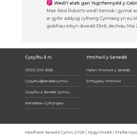
Wedi'i ateb gan Ysgrifennydd y Cabi
Mae Aled Roberts wedi’i benodi i gynnal 
ar gyfer addysg cyfrwng Cymraeg yn eu blaen
gwblhau erbyn diwedd Ebrill, dechrau Mai 
Cysylltu â ni
Ymchwil y Senedd
0300 200 6565
Hafan Ymchwil y Senedd
Cysylltu@senedd.cymru
Erthyglau Ymchwil
Cysylltu â Senedd Cymru
Adnoddau Cyfryngau
Hawlfraint Senedd Cymru 2026
Hygyrchedd
Preifatrwy