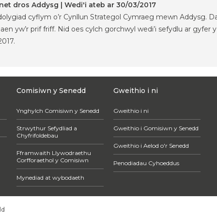
net dros Addysg | Wedi'i ateb ar 30/03/2017
adolygiad cyflym o’r Cynllun Strategol Cymraeg mewn Addysg. Dar
 yw’r prif friff. Nid oes cylch gorchwyl wedi’i sefydlu ar gyfer y
2017.
Comisiwn y Senedd
Gweithio i ni
Ynghylch Comisiwn y Senedd
Gweithio i ni
Strwythur Sefydliad a
Gweithio i Gomisiwn y Senedd
Chyfrifoldebau
Gweithio i Aelod o'r Senedd
Fframwaith Llywodraethu
Corfforaethol y Comisiwn
Penodiadau Cyhoeddus
Mynediad at wybodaeth
dd