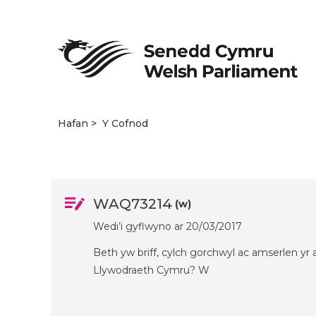
Hafan
Y Cofnod
WAQ73214
(w)
Wedi’i gyflwyno ar 20/03/2017
Beth yw briff, cylch gorchwyl ac amserlen yr
Llywodraeth Cymru? W