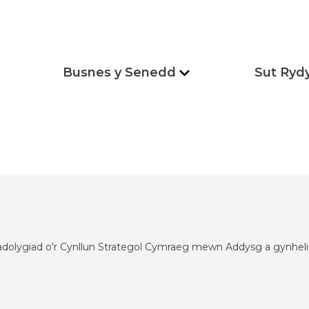
Busnes y Senedd
Sut Ryd
 adolygiad o'r Cynllun Strategol Cymraeg mewn Addysg a gynhelir