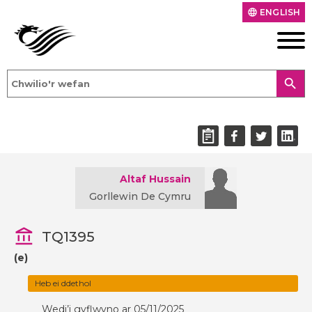
ENGLISH
language
search
Altaf Hussain
Gorllewin De Cymru
TQ1395
(e)
Heb ei ddethol
Wedi’i gyflwyno ar 05/11/2025