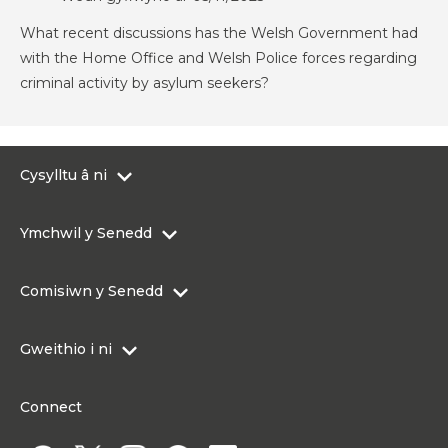
What recent discussions has the Welsh Government had
with the Home Office and Welsh Police forces regarding
criminal activity by asylum seekers?
Cysylltu â ni
0300 200 6565
Ymchwil y Senedd
Cysylltu@senedd.cymru
Hafan Ymchwil y Senedd
Cysylltu â Senedd Cymru
Comisiwn y Senedd
Erthyglau Ymchwil
Adnoddau Cyfryngau
Ynghylch Comisiwn y Senedd
Gweithio i ni
Strwythur Sefydliad a Chyfrifoldebau
Gweithio i ni
Fframwaith Llywodraethu Corfforaethol y Comisiwn
Connect
Gweithio i Gomisiwn y Senedd
Mynediad at wybodaeth