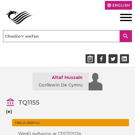
ENGLISH
language
search
Altaf Hussain
Gorllewin De Cymru
TQ1155
(e)
Heb ei ddethol
Wedi’i gyflwyno ar 17/07/2024