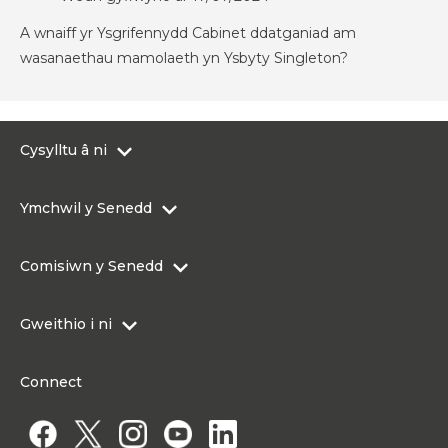
A wnaiff yr Ysgrifennydd Cabinet ddatganiad am
wasanaethau mamolaeth yn Ysbyty Singleton?
Cysylltu â ni
0300 200 6565
Ymchwil y Senedd
Cysylltu@senedd.cymru
Hafan Ymchwil y Senedd
Cysylltu â Senedd Cymru
Comisiwn y Senedd
Erthyglau Ymchwil
Adnoddau Cyfryngau
Ynghylch Comisiwn y Senedd
Gweithio i ni
Strwythur Sefydliad a Chyfrifoldebau
Gweithio i ni
Fframwaith Llywodraethu Corfforaethol y Comisiwn
Connect
Gweithio i Gomisiwn y Senedd
Mynediad at wybodaeth
Gweithio i Aelod o'r Senedd