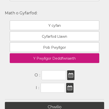
Math o Gyfarfod:
Y cyfan
Cyfarfod Llawn
Pob Pwyllgor
Y Pwyllgor Deddfwriaeth
O
:
I
: