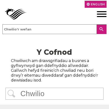
ENGLISH
language
search
Y Cofnod
Chwiliwch am drawsgrifiadau a busnes a
gyflwynwyd gan ddefnyddio allweddair.
Gallwch hefyd fireinio’ch chwiliad neu bori
drwy’r eitemau diweddaraf gan ddefnyddio'r
dewisiadau isod.