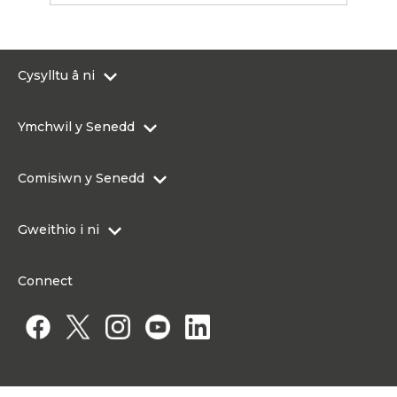
Cysylltu â ni
0300 200 6565
Ymchwil y Senedd
Cysylltu@senedd.cymru
Hafan Ymchwil y Senedd
Cysylltu â Senedd Cymru
Comisiwn y Senedd
Erthyglau Ymchwil
Adnoddau Cyfryngau
Ynghylch Comisiwn y Senedd
Gweithio i ni
Strwythur Sefydliad a Chyfrifoldebau
Gweithio i ni
Fframwaith Llywodraethu Corfforaethol y Comisiwn
Connect
Gweithio i Gomisiwn y Senedd
Mynediad at wybodaeth
Gweithio i Aelod o'r Senedd
Penodiadau Cyhoeddus