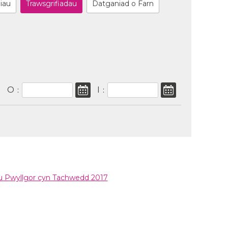
hiau
Trawsgrifiadau
Datganiad o Farn
O
I
:
:
au Pwyllgor cyn Tachwedd 2017