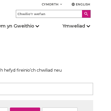
CYMORTH
ENGLISH
keyboard_arrow_down
language
search
ym yn Gweithio
Ymweliad
 hefyd fireinio’ch chwiliad neu