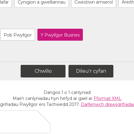
lafar
Cynigion a gwelliannau
Cwestiwn amserol
Areit
Pob Pwyllgor
Y Pwyllgor Busnes
Dileu'r cyfan
Dangos
1
o
1
canlyniad
Mae'r canlyniadau hyn hefyd ar gael ar
Fformat XML
grifiadau Pwyllgor ers Tachwedd 2017.
Darllenwch drawsgrifiad