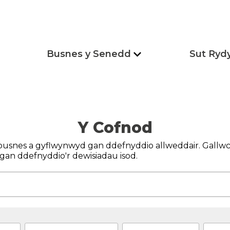
Busnes y Senedd
Sut Ryd
Y Cofnod
busnes a gyflwynwyd gan ddefnyddio allweddair. Gallwch
gan ddefnyddio'r dewisiadau isod.