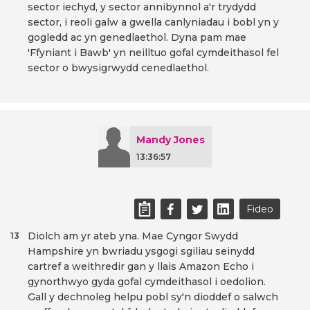
sector iechyd, y sector annibynnol a'r trydydd
sector, i reoli galw a gwella canlyniadau i bobl yn y
gogledd ac yn genedlaethol. Dyna pam mae
'Ffyniant i Bawb' yn neilltuo gofal cymdeithasol fel
sector o bwysigrwydd cenedlaethol.
Mandy Jones
13:36:57
Fideo
Diolch am yr ateb yna. Mae Cyngor Swydd
13
Hampshire yn bwriadu ysgogi sgiliau seinydd
cartref a weithredir gan y llais Amazon Echo i
gynorthwyo gyda gofal cymdeithasol i oedolion.
Gall y dechnoleg helpu pobl sy'n dioddef o salwch