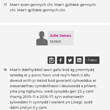
Mae'r arian gennych chi. Mae'r gyllideb gennych
17
chi. Mae'r gyllideb gennych chi.
Julie James
13:39:11
Fideo
Mae'n ddefnyddiol iawn gallu bod ag ymennydd
18
ranedig ar y pwnc hwn, ond rwy'n falch o allu
dweud wrth yr Aelod bod gwariant cyhoeddus ar
wasanaethau cymdeithasol i deuluoedd a phlant,
yma yng Nghymru, wedi cynyddu gan 22 y cant
rhwng 2010-11 a 2016-17, sy'n wahaniaeth
sylweddol i'r cynnydd i wariant yn Lloegr, sydd
ddim ond yn 5 y cant.