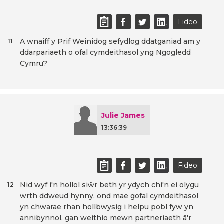
Fideo
A wnaiff y Prif Weinidog sefydlog ddatganiad am y
11
ddarpariaeth o ofal cymdeithasol yng Ngogledd
Cymru?
Julie James
13:36:39
Fideo
Nid wyf i'n hollol siŵr beth yr ydych chi'n ei olygu
12
wrth ddweud hynny, ond mae gofal cymdeithasol
yn chwarae rhan hollbwysig i helpu pobl fyw yn
annibynnol, gan weithio mewn partneriaeth â'r