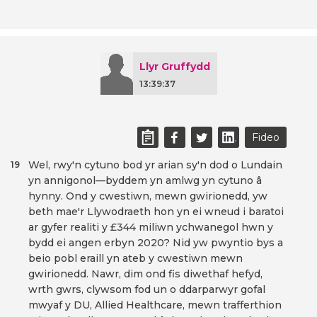
Llyr Gruffydd
13:39:37
Fideo
Wel, rwy'n cytuno bod yr arian sy'n dod o Lundain
19
yn annigonol—byddem yn amlwg yn cytuno â
hynny. Ond y cwestiwn, mewn gwirionedd, yw
beth mae'r Llywodraeth hon yn ei wneud i baratoi
ar gyfer realiti y £344 miliwn ychwanegol hwn y
bydd ei angen erbyn 2020? Nid yw pwyntio bys a
beio pobl eraill yn ateb y cwestiwn mewn
gwirionedd. Nawr, dim ond fis diwethaf hefyd,
wrth gwrs, clywsom fod un o ddarparwyr gofal
mwyaf y DU, Allied Healthcare, mewn trafferthion