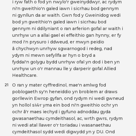
i ryw fath o fod yn nwylo'r gweinyddwyr, ac rydym
ni'n gweithio'n galed iawn i sicrhau bod gennym
ni gynllun da ar waith. Gwn fod y Gweinidog wedi
bod yn gweithio'n galed iawn i sicrhau bod
gennym ni ddilyniant o ran arferion gofal ar waith i
unrhyw un a allai gael ei effeithio gan hynny, er fy
mod i'n prysuro i ddweud, er mwyn peidio
â chychwyn unrhyw sgwarnogod i redeg, nad
ydym ni mewn sefyllfa ar hyn o bryd a
fyddai'n golygu bydd unrhyw ofal yn dod i ben yn
unrhyw un o'r mannau lle y darperir gofal Allied
Healthcare.
O ran y mater cyffredinol, mae'n amlwg fod
21
poblogaeth sy'n heneiddio yn broblem ar draws
gorllewin Ewrop gyfan, ond rydym ni wedi gwneud
yn hollol siŵr yma ein bod ni'n gweithio ochr yn
ochr â'r maes iechyd i gyfuno adnoddau gyda
gwasanaethau cymdeithasol, ac, wrth gwrs, rydym
ni wedi atal llawer o'r toriadau i wasanaethau
cymdeithasol sydd wedi digwydd yn y DU. Ond