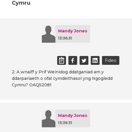
Cymru
Mandy Jones
13:36:31
Fideo
2. A wnaiff y Prif Weinidog ddatganiad am y
ddarpariaeth o ofal cymdeithasol yng Ngogledd
Cymru? OAQ52081
Mandy Jones
13:36:31