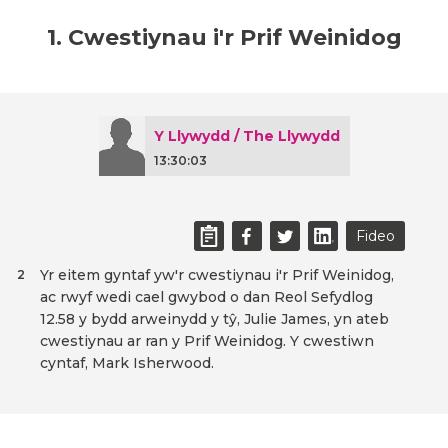
1. Cwestiynau i'r Prif Weinidog
Y Llywydd / The Llywydd
13:30:03
Fideo
Yr eitem gyntaf yw'r cwestiynau i'r Prif Weinidog,
2
ac rwyf wedi cael gwybod o dan Reol Sefydlog
12.58 y bydd arweinydd y tŷ, Julie James, yn ateb
cwestiynau ar ran y Prif Weinidog. Y cwestiwn
cyntaf, Mark Isherwood.