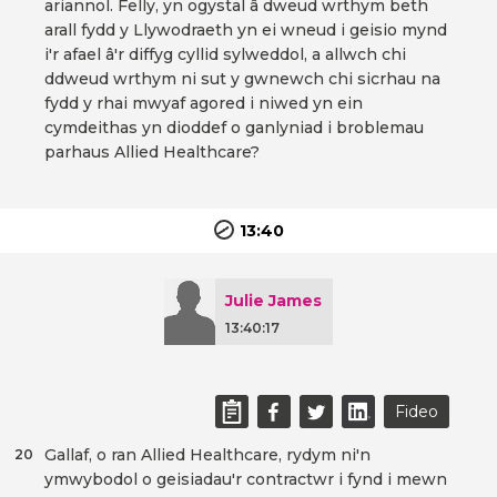
ariannol. Felly, yn ogystal â dweud wrthym beth
arall fydd y Llywodraeth yn ei wneud i geisio mynd
i'r afael â'r diffyg cyllid sylweddol, a allwch chi
ddweud wrthym ni sut y gwnewch chi sicrhau na
fydd y rhai mwyaf agored i niwed yn ein
cymdeithas yn dioddef o ganlyniad i broblemau
parhaus Allied Healthcare?
13:40
Julie James
13:40:17
Fideo
Gallaf, o ran Allied Healthcare, rydym ni'n
20
ymwybodol o geisiadau'r contractwr i fynd i mewn