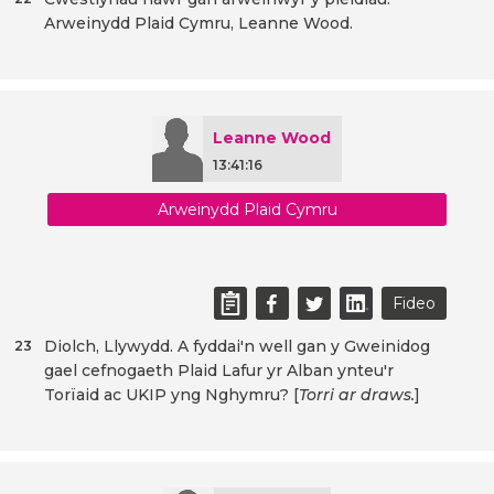
Arweinydd Plaid Cymru, Leanne Wood.
Leanne Wood
13:41:16
Arweinydd Plaid Cymru
Fideo
Diolch, Llywydd. A fyddai'n well gan y Gweinidog
23
gael cefnogaeth Plaid Lafur yr Alban ynteu'r
Torïaid ac UKIP yng Nghymru? [
Torri ar draws.
]