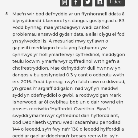
Fideo
Mae'n wir bod defnyddio yr un ffynhonnell ddata â
5
blynyddoedd blaenorol yn dangos gostyngiad o 83.
Fodd bynnag, mae ystadegwyr wedi canfod
problemau ansawdd gyda'r data, a allai olygu ei fod
yn sylweddol is. A mesuriad mwy cyflawn o
gapasiti meddygon teulu yng Nghymru yw
cynnwys yr holl ymarferwyr cyffredinol, meddygon
teulu locwm, ymarferwyr cyffredinol wrth gefn a
chofrestryddion. Mae defnyddio'r dull hwnnw yn
dangos y bu gostyngiad 0.3 y cant o oddeutu wyth
ers 2016. Fodd bynnag, rwy'n falch iawn o ddweud,
yn groes i'r argraff ddigalon, nad wyf yn meddwl
sydd yn ddefnyddiol o gwbl, a roddwyd gan Mark
Isherwood, ar ôl cwblhau bob un o dair rownd ein
proses recriwtio 'Hyfforddi. Gweithio. Byw.' i
swyddi ymarferwyr cyffredinol dan hyfforddiant,
bod Deoniaeth Cymru wedi cadarnhau penodiad
144 o leoedd, sy'n fwy na'r 136 o leoedd hyfforddi a
oedd ar gael ar ddechrau'r broses recriwtio, sy'n