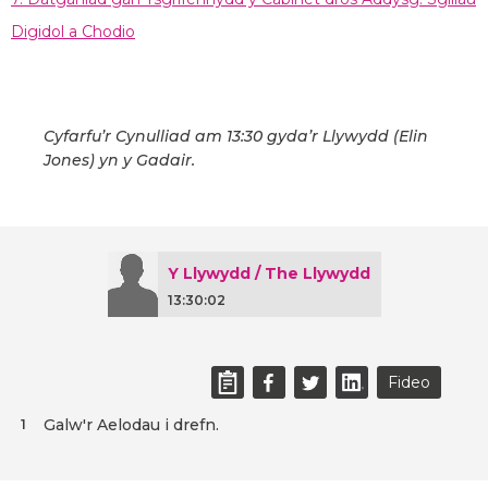
Digidol a Chodio
Cyfarfu’r Cynulliad am 13:30 gyda’r Llywydd (Elin
Jones) yn y Gadair.
Y Llywydd / The Llywydd
13:30:02
Fideo
Galw'r Aelodau i drefn.
1