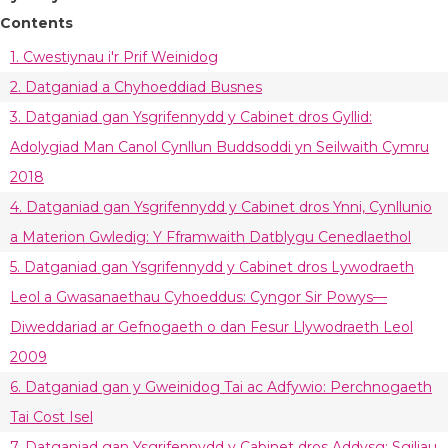
Contents
1. Cwestiynau i'r Prif Weinidog
2. Datganiad a Chyhoeddiad Busnes
3. Datganiad gan Ysgrifennydd y Cabinet dros Gyllid:
Adolygiad Man Canol Cynllun Buddsoddi yn Seilwaith Cymru
2018
4. Datganiad gan Ysgrifennydd y Cabinet dros Ynni, Cynllunio
a Materion Gwledig: Y Fframwaith Datblygu Cenedlaethol
5. Datganiad gan Ysgrifennydd y Cabinet dros Lywodraeth
Leol a Gwasanaethau Cyhoeddus: Cyngor Sir Powys—
Diweddariad ar Gefnogaeth o dan Fesur Llywodraeth Leol
2009
6. Datganiad gan y Gweinidog Tai ac Adfywio: Perchnogaeth
Tai Cost Isel
7. Datganiad gan Ysgrifennydd y Cabinet dros Addysg: Sgiliau