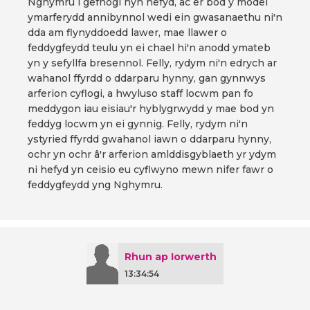
Nghymru i gefnogi hyn hefyd, ac er bod y model
ymarferydd annibynnol wedi ein gwasanaethu ni'n
dda am flynyddoedd lawer, mae llawer o
feddygfeydd teulu yn ei chael hi'n anodd ymateb
yn y sefyllfa bresennol. Felly, rydym ni'n edrych ar
wahanol ffyrdd o ddarparu hynny, gan gynnwys
arferion cyflogi, a hwyluso staff locwm pan fo
meddygon iau eisiau'r hyblygrwydd y mae bod yn
feddyg locwm yn ei gynnig. Felly, rydym ni'n
ystyried ffyrdd gwahanol iawn o ddarparu hynny,
ochr yn ochr â'r arferion amlddisgyblaeth yr ydym
ni hefyd yn ceisio eu cyflwyno mewn nifer fawr o
feddygfeydd yng Nghymru.
Rhun ap Iorwerth
13:34:54