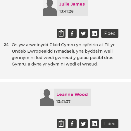
Julie James
13:41:28
Fideo
Os yw arweinydd Plaid Cymru yn cyfeirio at Fil yr
24
Undeb Ewropeaidd (Ymadael), yna byddai'n well
gennym ni fod wedi gwneud y gorau posibl dros
Gymru, a dyna yr ydym ni wedi ei wneud.
Leanne Wood
13:41:37
Fideo