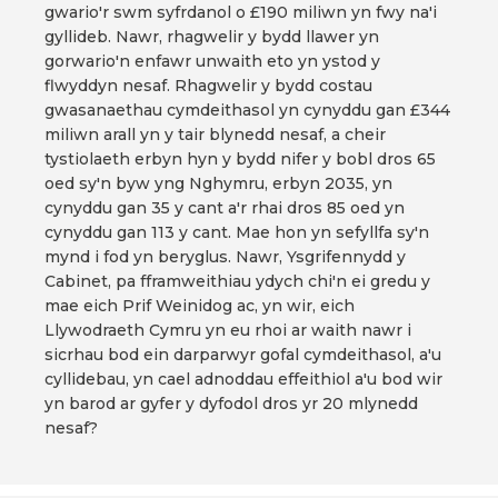
gwario'r swm syfrdanol o £190 miliwn yn fwy na'i
gyllideb. Nawr, rhagwelir y bydd llawer yn
gorwario'n enfawr unwaith eto yn ystod y
flwyddyn nesaf. Rhagwelir y bydd costau
gwasanaethau cymdeithasol yn cynyddu gan £344
miliwn arall yn y tair blynedd nesaf, a cheir
tystiolaeth erbyn hyn y bydd nifer y bobl dros 65
oed sy'n byw yng Nghymru, erbyn 2035, yn
cynyddu gan 35 y cant a'r rhai dros 85 oed yn
cynyddu gan 113 y cant. Mae hon yn sefyllfa sy'n
mynd i fod yn beryglus. Nawr, Ysgrifennydd y
Cabinet, pa fframweithiau ydych chi'n ei gredu y
mae eich Prif Weinidog ac, yn wir, eich
Llywodraeth Cymru yn eu rhoi ar waith nawr i
sicrhau bod ein darparwyr gofal cymdeithasol, a'u
cyllidebau, yn cael adnoddau effeithiol a'u bod wir
yn barod ar gyfer y dyfodol dros yr 20 mlynedd
nesaf?