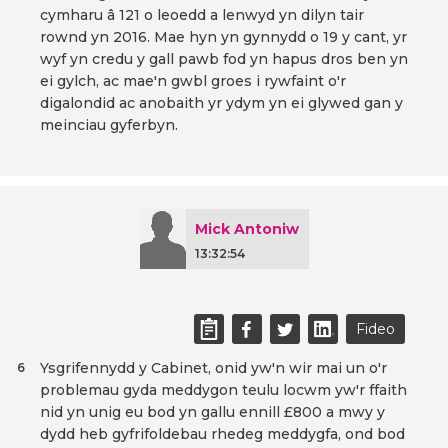
cymharu â 121 o leoedd a lenwyd yn dilyn tair
rownd yn 2016. Mae hyn yn gynnydd o 19 y cant, yr
wyf yn credu y gall pawb fod yn hapus dros ben yn
ei gylch, ac mae'n gwbl groes i rywfaint o'r
digalondid ac anobaith yr ydym yn ei glywed gan y
meinciau gyferbyn.
Mick Antoniw
13:32:54
Fideo
Ysgrifennydd y Cabinet, onid yw'n wir mai un o'r
6
problemau gyda meddygon teulu locwm yw'r ffaith
nid yn unig eu bod yn gallu ennill £800 a mwy y
dydd heb gyfrifoldebau rhedeg meddygfa, ond bod