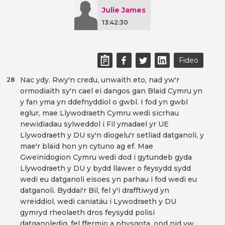
Julie James
13:42:30
Fideo
Nac ydy. Rwy'n credu, unwaith eto, nad yw'r
28
ormodiaith sy'n cael ei dangos gan Blaid Cymru yn
y fan yma yn ddefnyddiol o gwbl. I fod yn gwbl
eglur, mae Llywodraeth Cymru wedi sicrhau
newidiadau sylweddol i Fil ymadael yr UE
Llywodraeth y DU sy'n diogelu'r setliad datganoli, y
mae'r blaid hon yn cytuno ag ef. Mae
Gweinidogion Cymru wedi dod i gytundeb gyda
Llywodraeth y DU y bydd llawer o feysydd sydd
wedi eu datganoli eisoes yn parhau i fod wedi eu
datganoli. Byddai'r Bil, fel y'i drafftiwyd yn
wreiddiol, wedi caniatáu i Lywodraeth y DU
gymryd rheolaeth dros feysydd polisi
datganoledig, fel ffermio a physgota, ond nid yw