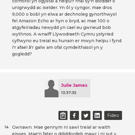
corfforol yn ogystal â helpu'r rhai sy'n dioddef o
unigrwydd ac iselder. Yn ôl y cyngor, mae dros
9,000 o bobl yn elwa ar dechnoleg gynorthwyol
fel Amazon Echo ar hyn o bryd, ac mae 100 o
atgyfeiriadau newydd yn cael eu gwneud bob
wythnos. A wnaiff Llywodraeth Cymru ystyried
cyflwyno eu treial eu hunain er mwyn helpu i fynd
i'r afael â'r galw am ofal cymdeithasol yn y
gogledd?
Julie James
13:37:35
Fideo
Gwnawn. Mae gennym ni sawl treial ar waith
14
eisoes. Mae'n fater o ddiddordeb mawr i ni sut y