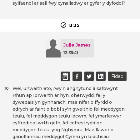
sylfaenol ar sail fwy cynaliadwy ar gyfer y dyfodol?
13:35
Julie James
13:35:41
Fideo
Wel, unwaith eto, rwy'n anghytuno â safbwynt
10
Rhun ap Iorwerth ar hyn, oherwydd, fel y
dywedais yn gynharach, mae nifer o ffyrdd o
edrych ar faint o bobl sy'n gweithio fel meddygon
teulu, fel meddygon teulu locwm, fel ymarferwyr
cyffredinol wrth gefn, fel cofrestryddion
meddygon teulu, yng Nghymru. Mae llawer o
ganolfannau meddygol Cymru yn bractisau