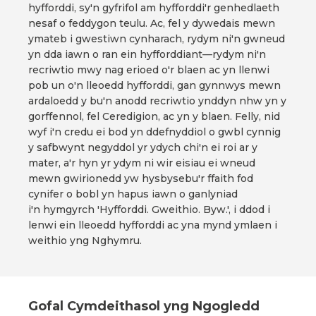
hyfforddi, sy'n gyfrifol am hyfforddi'r genhedlaeth
nesaf o feddygon teulu. Ac, fel y dywedais mewn
ymateb i gwestiwn cynharach, rydym ni'n gwneud
yn dda iawn o ran ein hyfforddiant—rydym ni'n
recriwtio mwy nag erioed o'r blaen ac yn llenwi
pob un o'n lleoedd hyfforddi, gan gynnwys mewn
ardaloedd y bu'n anodd recriwtio ynddyn nhw yn y
gorffennol, fel Ceredigion, ac yn y blaen. Felly, nid
wyf i'n credu ei bod yn ddefnyddiol o gwbl cynnig
y safbwynt negyddol yr ydych chi'n ei roi ar y
mater, a'r hyn yr ydym ni wir eisiau ei wneud
mewn gwirionedd yw hysbysebu'r ffaith fod
cynifer o bobl yn hapus iawn o ganlyniad
i'n hymgyrch 'Hyfforddi. Gweithio. Byw.', i ddod i
lenwi ein lleoedd hyfforddi ac yna mynd ymlaen i
weithio yng Nghymru.
Gofal Cymdeithasol yng Ngogledd