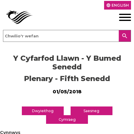
ENGLISH
language
search
Y Cyfarfod Llawn - Y Bumed
Senedd
Plenary - Fifth Senedd
01/05/2018
Dwyieithog
Saesneg
Cymraeg
Cynnwys