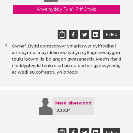
Arweinydd y Tŷ a’r Prif Chwip
Fideo
Gwnaf. Bydd contractwyr ymarferwyr cyffredinol
3
annibynnol a byrddau iechyd yn cyflogi meddygon
teulu locwm lle bo angen gwasanaeth. Mae'n rhaid
i feddygfeydd teulu sicrhau eu bod yn gymwysedig
ac wedi eu cofrestru yn briodol.
Mark Isherwood
13:30:34
Fideo