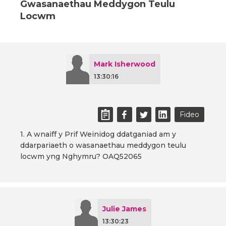
Gwasanaethau Meddygon Teulu
Locwm
Mark Isherwood
13:30:16
Fideo
1. A wnaiff y Prif Weinidog ddatganiad am y
ddarpariaeth o wasanaethau meddygon teulu
locwm yng Nghymru? OAQ52065
Julie James
13:30:23