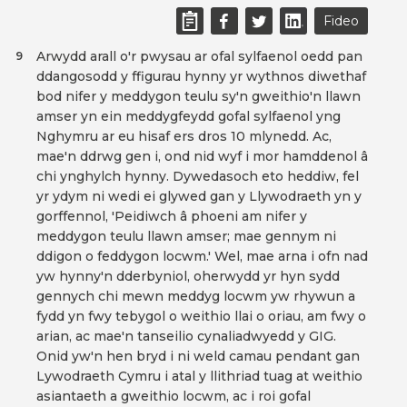
Fideo
Arwydd arall o'r pwysau ar ofal sylfaenol oedd pan
9
ddangosodd y ffigurau hynny yr wythnos diwethaf
bod nifer y meddygon teulu sy'n gweithio'n llawn
amser yn ein meddygfeydd gofal sylfaenol yng
Nghymru ar eu hisaf ers dros 10 mlynedd. Ac,
mae'n ddrwg gen i, ond nid wyf i mor hamddenol â
chi ynghylch hynny. Dywedasoch eto heddiw, fel
yr ydym ni wedi ei glywed gan y Llywodraeth yn y
gorffennol, 'Peidiwch â phoeni am nifer y
meddygon teulu llawn amser; mae gennym ni
ddigon o feddygon locwm.' Wel, mae arna i ofn nad
yw hynny'n dderbyniol, oherwydd yr hyn sydd
gennych chi mewn meddyg locwm yw rhywun a
fydd yn fwy tebygol o weithio llai o oriau, am fwy o
arian, ac mae'n tanseilio cynaliadwyedd y GIG.
Onid yw'n hen bryd i ni weld camau pendant gan
Lywodraeth Cymru i atal y llithriad tuag at weithio
asiantaeth a gweithio locwm, ac i roi gofal