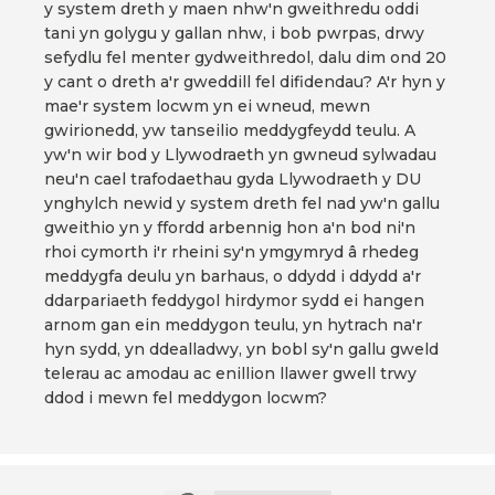
y system dreth y maen nhw'n gweithredu oddi
tani yn golygu y gallan nhw, i bob pwrpas, drwy
sefydlu fel menter gydweithredol, dalu dim ond 20
y cant o dreth a'r gweddill fel difidendau? A'r hyn y
mae'r system locwm yn ei wneud, mewn
gwirionedd, yw tanseilio meddygfeydd teulu. A
yw'n wir bod y Llywodraeth yn gwneud sylwadau
neu'n cael trafodaethau gyda Llywodraeth y DU
ynghylch newid y system dreth fel nad yw'n gallu
gweithio yn y ffordd arbennig hon a'n bod ni'n
rhoi cymorth i'r rheini sy'n ymgymryd â rhedeg
meddygfa deulu yn barhaus, o ddydd i ddydd a'r
ddarpariaeth feddygol hirdymor sydd ei hangen
arnom gan ein meddygon teulu, yn hytrach na'r
hyn sydd, yn ddealladwy, yn bobl sy'n gallu gweld
telerau ac amodau ac enillion llawer gwell trwy
ddod i mewn fel meddygon locwm?