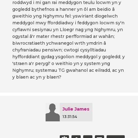
roddwyd i mi gan rai meddygon teulu locwm yn y
gogledd bythefnos a hanner yn ôl am beidio â
gweithio yng Nghymru fel: yswiriant diogelwch
meddygol mwy fforddiadwy i feddygon locwm sy'n
cyflawni sesiynau yn Lloegr nag yng Nghymru, yn
ogystal â'r mater rhestr perfformiad ar wahân;
biwrocratiaeth ychwanegol wrth ymdrin â
chyfraniadau pensiwn; cwtogi cysylltiadau
hyfforddiant gydag ysgolion meddygol y gogledd; y
'straen a'r perygl' o weithio yn y system yng
Nghymru; systemau TG gwahanol ac eilradd, ac yn
y blaen ac yn y blaen?
Julie James
13:31:54