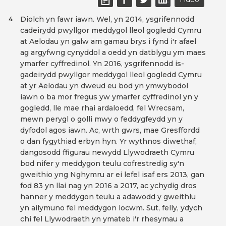
Diolch yn fawr iawn. Wel, yn 2014, ysgrifennodd
4
cadeirydd pwyllgor meddygol lleol gogledd Cymru
at Aelodau yn galw am gamau brys i fynd i'r afael
ag argyfwng cynyddol a oedd yn datblygu ym maes
ymarfer cyffredinol. Yn 2016, ysgrifennodd is-
gadeirydd pwyllgor meddygol lleol gogledd Cymru
at yr Aelodau yn dweud eu bod yn ymwybodol
iawn o ba mor fregus yw ymarfer cyffredinol yn y
gogledd, lle mae rhai ardaloedd, fel Wrecsam,
mewn perygl o golli mwy o feddygfeydd yn y
dyfodol agos iawn. Ac, wrth gwrs, mae Gresffordd
o dan fygythiad erbyn hyn. Yr wythnos diwethaf,
dangosodd ffigurau newydd Llywodraeth Cymru
bod nifer y meddygon teulu cofrestredig sy'n
gweithio yng Nghymru ar ei lefel isaf ers 2013, gan
fod 83 yn llai nag yn 2016 a 2017, ac ychydig dros
hanner y meddygon teulu a adawodd y gweithlu
yn ailymuno fel meddygon locwm. Sut, felly, ydych
chi fel Llywodraeth yn ymateb i'r rhesymau a