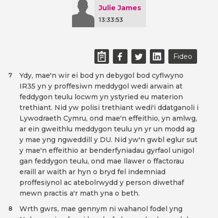
Julie James
13:33:53
Fideo
Ydy, mae'n wir ei bod yn debygol bod cyflwyno
7
IR35 yn y proffesiwn meddygol wedi arwain at
feddygon teulu locwm yn ystyried eu materion
trethiant. Nid yw polisi trethiant wedi'i ddatganoli i
Lywodraeth Cymru, ond mae'n effeithio, yn amlwg,
ar ein gweithlu meddygon teulu yn yr un modd ag
y mae yng ngweddill y DU. Nid yw'n gwbl eglur sut
y mae'n effeithio ar benderfyniadau gyrfaol unigol
gan feddygon teulu, ond mae llawer o ffactorau
eraill ar waith ar hyn o bryd fel indemniad
proffesiynol ac atebolrwydd y person diwethaf
mewn practis a'r math yna o beth.
Wrth gwrs, mae gennym ni wahanol fodel yng
8