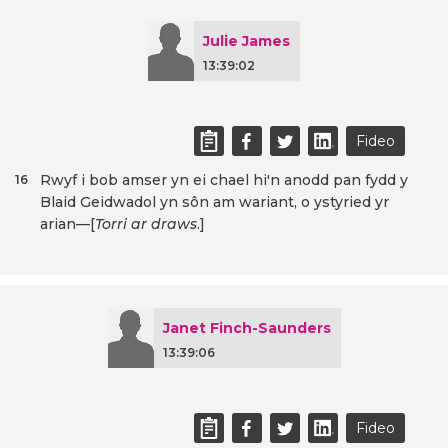
Julie James
13:39:02
Fideo
Rwyf i bob amser yn ei chael hi'n anodd pan fydd y
16
Blaid Geidwadol yn sôn am wariant, o ystyried yr
arian—[
Torri ar draws
.]
Janet Finch-Saunders
13:39:06
Fideo