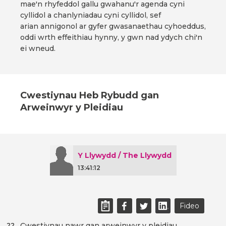
mae'n rhyfeddol gallu gwahanu'r agenda cyni
cyllidol a chanlyniadau cyni cyllidol, sef
arian annigonol ar gyfer gwasanaethau cyhoeddus,
oddi wrth effeithiau hynny, y gwn nad ydych chi'n
ei wneud.
Cwestiynau Heb Rybudd gan
Arweinwyr y Pleidiau
Y Llywydd / The Llywydd
13:41:12
Fideo
Cwestiynau nawr gan arweinwyr y pleidiau.
22