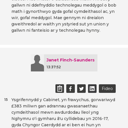
gallwn ni ddefnyddio technolegau meddygol o bob
math i gynorthwyo gyda gofal cymdeithasol ac, yn
wir, gofal meddygol. Mae gennym ni dreialon
gweithredol ar waith yn ystyried sut yn union y
gallwn ni fanteisio ar y technolegau hynny.
Janet Finch-Saunders
13:37:52
Fideo
Ysgrifennydd y Cabinet, yn frawychus, gorwariwyd
15
£383 miliwn gan adrannau gwasanaethau
cymdeithasol mewn awdurdodau lleol yng
Nghymru o'i gymharu â'u cyllidebau yn 2016-17,
gyda Chyngor Caerdydd ar ei ben ei hun yn