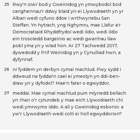
Rwy'n siŵr bod y Gweinidog yn ymwybodol bod
25
canghennau'r ddwy blaid yn ei Llywodraeth yn yr
Alban wedi cyfuno ddoe i wrthwynebu San
Steffan. Yn hytrach, yng Nghymru, mae Llafur a'r
Democratiaid Rhyddfrydol wedi ildio, wedi ildio
ein trosoledd bargeinio ac wedi gwanhau llaw
pobl yma yn y wlad hon. Ar 27 Tachwedd 2017,
dywedodd y Prif Weinidog yn y Cynulliad hwn, a
dyfynnaf,
ni fyddem yn derbyn cymal machlud. Pwy sydd i
26
ddweud na fyddai'n cael ei ymestyn yn ddi-ben-
draw yn y dyfodol? Mae'n fater o egwyddor,
meddai. Mae cymal machlud pum mlynedd bellach
27
yn rhan o'r cytundeb y mae eich Llywodraeth chi
wedi ymrwymo iddo. A all y Gweinidog esbonio: a
yw'r Llywodraeth wedi colli ei holl egwyddorion?