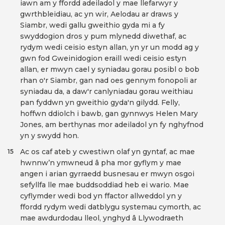
iawn am y ffordd adeiladol y mae llefarwyr y
gwrthbleidiau, ac yn wir, Aelodau ar draws y
Siambr, wedi gallu gweithio gyda mi a fy
swyddogion dros y pum mlynedd diwethaf, ac
rydym wedi ceisio estyn allan, yn yr un modd ag y
gwn fod Gweinidogion eraill wedi ceisio estyn
allan, er mwyn cael y syniadau gorau posibl o bob
rhan o'r Siambr, gan nad oes gennym fonopoli ar
syniadau da, a daw'r canlyniadau gorau weithiau
pan fyddwn yn gweithio gyda'n gilydd. Felly,
hoffwn ddiolch i bawb, gan gynnwys Helen Mary
Jones, am berthynas mor adeiladol yn fy nghyfnod
yn y swydd hon.
Ac os caf ateb y cwestiwn olaf yn gyntaf, ac mae
15
hwnnw’n ymwneud â pha mor gyflym y mae
angen i arian gyrraedd busnesau er mwyn osgoi
sefyllfa lle mae buddsoddiad heb ei wario. Mae
cyflymder wedi bod yn ffactor allweddol yn y
ffordd rydym wedi datblygu systemau cymorth, ac
mae awdurdodau lleol, ynghyd â Llywodraeth