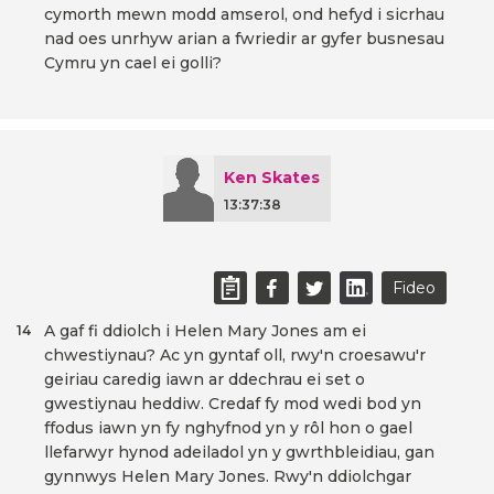
cymorth mewn modd amserol, ond hefyd i sicrhau
nad oes unrhyw arian a fwriedir ar gyfer busnesau
Cymru yn cael ei golli?
Ken Skates
13:37:38
Fideo
A gaf fi ddiolch i Helen Mary Jones am ei
14
chwestiynau? Ac yn gyntaf oll, rwy'n croesawu'r
geiriau caredig iawn ar ddechrau ei set o
gwestiynau heddiw. Credaf fy mod wedi bod yn
ffodus iawn yn fy nghyfnod yn y rôl hon o gael
llefarwyr hynod adeiladol yn y gwrthbleidiau, gan
gynnwys Helen Mary Jones. Rwy'n ddiolchgar