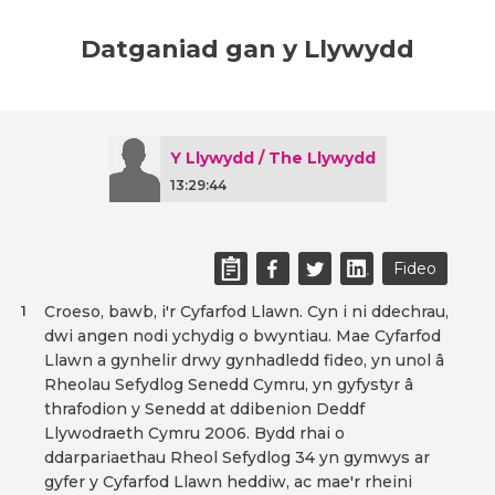
Datganiad gan y Llywydd
Y Llywydd / The Llywydd
13:29:44
Fideo
Croeso, bawb, i'r Cyfarfod Llawn. Cyn i ni ddechrau,
1
dwi angen nodi ychydig o bwyntiau. Mae Cyfarfod
Llawn a gynhelir drwy gynhadledd fideo, yn unol â
Rheolau Sefydlog Senedd Cymru, yn gyfystyr â
thrafodion y Senedd at ddibenion Deddf
Llywodraeth Cymru 2006. Bydd rhai o
ddarpariaethau Rheol Sefydlog 34 yn gymwys ar
gyfer y Cyfarfod Llawn heddiw, ac mae'r rheini