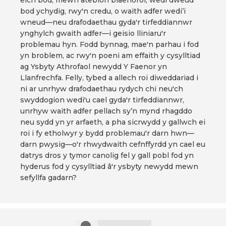
eich bod, mewn atebion blaenorol, wedi dweud
bod ychydig, rwy'n credu, o waith adfer wedi’i
wneud—neu drafodaethau gyda'r tirfeddiannwr
ynghylch gwaith adfer—i geisio lliniaru'r
problemau hyn. Fodd bynnag, mae'n parhau i fod
yn broblem, ac rwy'n poeni am effaith y cysylltiad
ag Ysbyty Athrofaol newydd Y Faenor yn
Llanfrechfa. Felly, tybed a allech roi diweddariad i
ni ar unrhyw drafodaethau rydych chi neu'ch
swyddogion wedi'u cael gyda'r tirfeddiannwr,
unrhyw waith adfer pellach sy’n mynd rhagddo
neu sydd yn yr arfaeth, a pha sicrwydd y gallwch ei
roi i fy etholwyr y bydd problemau'r darn hwn—
darn pwysig—o'r rhwydwaith cefnffyrdd yn cael eu
datrys dros y tymor canolig fel y gall pobl fod yn
hyderus fod y cysylltiad â'r ysbyty newydd mewn
sefyllfa gadarn?