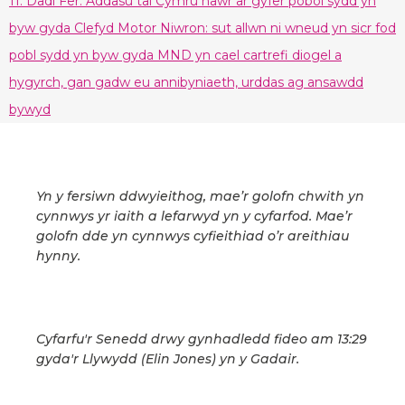
11. Dadl Fer: Addasu tai Cymru nawr ar gyfer pobol sydd yn
byw gyda Clefyd Motor Niwron: sut allwn ni wneud yn sicr fod
pobl sydd yn byw gyda MND yn cael cartrefi diogel a
hygyrch, gan gadw eu annibyniaeth, urddas ag ansawdd
bywyd
Yn y fersiwn ddwyieithog, mae’r golofn chwith yn
cynnwys yr iaith a lefarwyd yn y cyfarfod. Mae’r
golofn dde yn cynnwys cyfieithiad o’r areithiau
hynny.
Cyfarfu'r Senedd drwy gynhadledd fideo am 13:29
gyda'r Llywydd (Elin Jones) yn y Gadair.