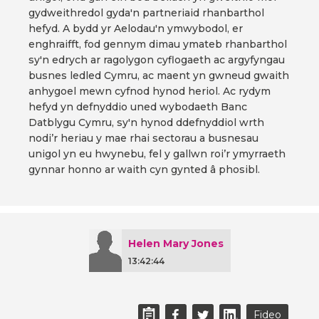
gydweithredol gyda'n partneriaid rhanbarthol
hefyd. A bydd yr Aelodau'n ymwybodol, er
enghraifft, fod gennym dimau ymateb rhanbarthol
sy'n edrych ar ragolygon cyflogaeth ac argyfyngau
busnes ledled Cymru, ac maent yn gwneud gwaith
anhygoel mewn cyfnod hynod heriol. Ac rydym
hefyd yn defnyddio uned wybodaeth Banc
Datblygu Cymru, sy'n hynod ddefnyddiol wrth
nodi’r heriau y mae rhai sectorau a busnesau
unigol yn eu hwynebu, fel y gallwn roi’r ymyrraeth
gynnar honno ar waith cyn gynted â phosibl.
Helen Mary Jones
13:42:44
Fideo