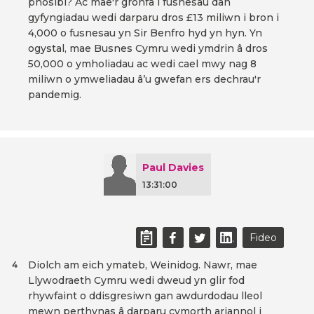
phosibl? Ac mae'r gronfa i fusnesau dan
gyfyngiadau wedi darparu dros £13 miliwn i bron i
4,000 o fusnesau yn Sir Benfro hyd yn hyn. Yn
ogystal, mae Busnes Cymru wedi ymdrin â dros
50,000 o ymholiadau ac wedi cael mwy nag 8
miliwn o ymweliadau â’u gwefan ers dechrau'r
pandemig.
Paul Davies
13:31:00
Fideo
Diolch am eich ymateb, Weinidog. Nawr, mae
4
Llywodraeth Cymru wedi dweud yn glir fod
rhywfaint o ddisgresiwn gan awdurdodau lleol
mewn perthynas â darparu cymorth ariannol i