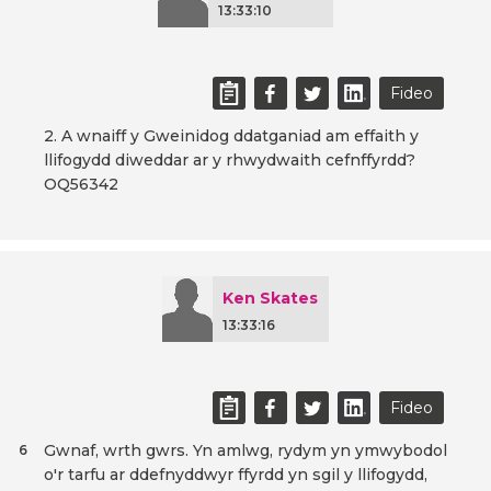
13:33:10
Fideo
2. A wnaiff y Gweinidog ddatganiad am effaith y
llifogydd diweddar ar y rhwydwaith cefnffyrdd?
OQ56342
Ken Skates
13:33:16
Fideo
Gwnaf, wrth gwrs. Yn amlwg, rydym yn ymwybodol
6
o'r tarfu ar ddefnyddwyr ffyrdd yn sgil y llifogydd,