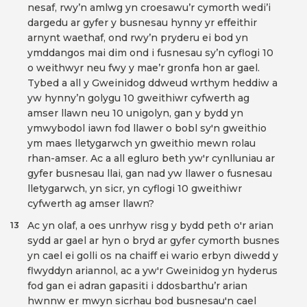
nesaf, rwy’n amlwg yn croesawu’r cymorth wedi’i
dargedu ar gyfer y busnesau hynny yr effeithir
arnynt waethaf, ond rwy’n pryderu ei bod yn
ymddangos mai dim ond i fusnesau sy’n cyflogi 10
o weithwyr neu fwy y mae’r gronfa hon ar gael.
Tybed a all y Gweinidog ddweud wrthym heddiw a
yw hynny’n golygu 10 gweithiwr cyfwerth ag
amser llawn neu 10 unigolyn, gan y bydd yn
ymwybodol iawn fod llawer o bobl sy'n gweithio
ym maes lletygarwch yn gweithio mewn rolau
rhan-amser. Ac a all egluro beth yw'r cynlluniau ar
gyfer busnesau llai, gan nad yw llawer o fusnesau
lletygarwch, yn sicr, yn cyflogi 10 gweithiwr
cyfwerth ag amser llawn?
Ac yn olaf, a oes unrhyw risg y bydd peth o'r arian
13
sydd ar gael ar hyn o bryd ar gyfer cymorth busnes
yn cael ei golli os na chaiff ei wario erbyn diwedd y
flwyddyn ariannol, ac a yw'r Gweinidog yn hyderus
fod gan ei adran gapasiti i ddosbarthu’r arian
hwnnw er mwyn sicrhau bod busnesau'n cael