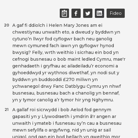
Fideo
A gaf fi ddiolch i Helen Mary Jones am ei
20
chwestiynau unwaith eto, a dweud y byddwn yn
cytuno’n llwyr fod cyflogwr bach neu ganolig
mewn cymuned fach iawn yn gyflogwr hynod
bwysig? Felly, wrth weithio i sicrhau ein bod yn
cefnogi busnesau o bob maint ledled Cymru, mae'r
genhadaeth i gryfhau ac ailadeiladu’r economi a
gyhoeddwyd yr wythnos diwethaf, yn nodi sut y
byddwn yn buddsoddi £270 miliwn yn
ychwanegol drwy Fanc Datblygu Cymru yn nhwf
busnesau, busnesau bach a chanolig yn bennaf,
yn y tymor canolig a’r tymor hir yng Nghymru.
A gallaf roi sicrwydd i bob Aelod fod gennym
21
gapasiti yn y Llywodraeth i ymdrin â'r angen ar
unwaith i ymateb i fusnesau sy’n cau a busnesau
mewn sefyllfa o argyfwng, nid yn unig ar sail
unigol, ond gan ein bod bellach yn gweithio mor