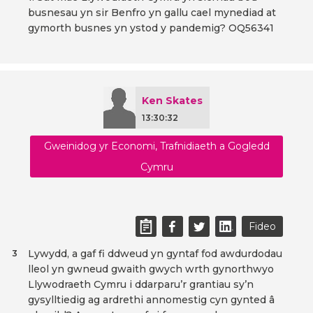
busnesau yn sir Benfro yn gallu cael mynediad at
gymorth busnes yn ystod y pandemig? OQ56341
Ken Skates
13:30:32
Gweinidog yr Economi, Trafnidiaeth a Gogledd
Cymru
Fideo
Lywydd, a gaf fi ddweud yn gyntaf fod awdurdodau
3
lleol yn gwneud gwaith gwych wrth gynorthwyo
Llywodraeth Cymru i ddarparu’r grantiau sy’n
gysylltiedig ag ardrethi annomestig cyn gynted â