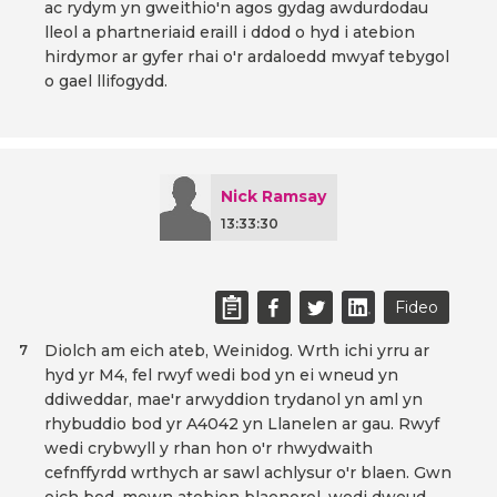
ac rydym yn gweithio'n agos gydag awdurdodau
lleol a phartneriaid eraill i ddod o hyd i atebion
hirdymor ar gyfer rhai o'r ardaloedd mwyaf tebygol
o gael llifogydd.
Nick Ramsay
13:33:30
Fideo
Diolch am eich ateb, Weinidog. Wrth ichi yrru ar
7
hyd yr M4, fel rwyf wedi bod yn ei wneud yn
ddiweddar, mae'r arwyddion trydanol yn aml yn
rhybuddio bod yr A4042 yn Llanelen ar gau. Rwyf
wedi crybwyll y rhan hon o'r rhwydwaith
cefnffyrdd wrthych ar sawl achlysur o'r blaen. Gwn