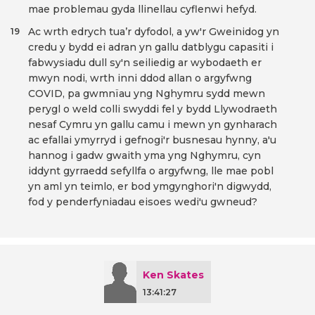
mae problemau gyda llinellau cyflenwi hefyd.
Ac wrth edrych tua’r dyfodol, a yw'r Gweinidog yn
19
credu y bydd ei adran yn gallu datblygu capasiti i
fabwysiadu dull sy'n seiliedig ar wybodaeth er
mwyn nodi, wrth inni ddod allan o argyfwng
COVID, pa gwmnïau yng Nghymru sydd mewn
perygl o weld colli swyddi fel y bydd Llywodraeth
nesaf Cymru yn gallu camu i mewn yn gynharach
ac efallai ymyrryd i gefnogi'r busnesau hynny, a'u
hannog i gadw gwaith yma yng Nghymru, cyn
iddynt gyrraedd sefyllfa o argyfwng, lle mae pobl
yn aml yn teimlo, er bod ymgynghori'n digwydd,
fod y penderfyniadau eisoes wedi'u gwneud?
Ken Skates
13:41:27