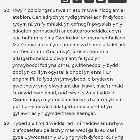
Rwy'n ddiolchgar unwaith eto i'r Gweinidog am ei
22
atebion. Gan edrych ychydig ymhellach i’r dyfodol,
rydym ni, yn fy mhlaid, yn cefnogi’r pwyslais yn y
ddogfen genhadaeth ar ddatgarboneiddio, ac yn
wir, hoffem weld y Gweinidog yn mynd ymhellach.
Mae'n mynd i fod yn hanfodol wrth inni ailadeiladu
ein heconomi. Ond drwy'r broses honno o
ddatgarboneiddio diwydiant, fe fydd yn
ymwybodol fod yna ofnau gwirioneddol y bydd
pobl yn colli yn ogystal â phobl yn ennill. Er
enghraifft, fe fydd yn ymwybodol o bryderon
gweithwyr yn y diwydiant dur. Nawr, mae’n rhaid
i'r newid hwn ddod, ond rwy'n siŵr y byddai'r
Gweinidog yn cytuno â mi fod yn rhaid i'r cyfnod
pontio—y newid i ddatgarboneiddio—fod yn
gyfiawn ac yn gymdeithasol flaengar.
Tybed a all roi diweddariad i ni heddiw ar unrhyw
23
drafodaethau pellach y mae wedi gallu eu cael
gyda Llywodraeth y DU ynghylch dyfodol dur yng