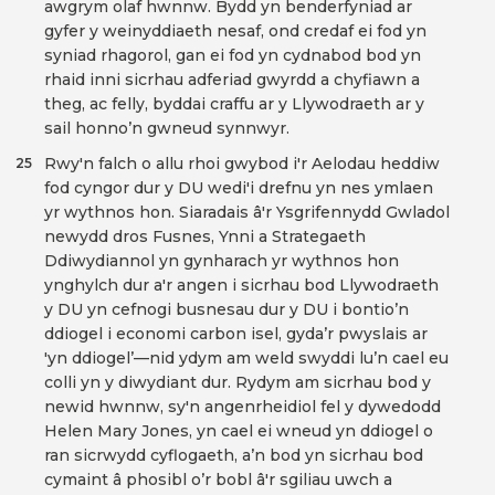
awgrym olaf hwnnw. Bydd yn benderfyniad ar
gyfer y weinyddiaeth nesaf, ond credaf ei fod yn
syniad rhagorol, gan ei fod yn cydnabod bod yn
rhaid inni sicrhau adferiad gwyrdd a chyfiawn a
theg, ac felly, byddai craffu ar y Llywodraeth ar y
sail honno’n gwneud synnwyr.
Rwy'n falch o allu rhoi gwybod i'r Aelodau heddiw
25
fod cyngor dur y DU wedi'i drefnu yn nes ymlaen
yr wythnos hon. Siaradais â'r Ysgrifennydd Gwladol
newydd dros Fusnes, Ynni a Strategaeth
Ddiwydiannol yn gynharach yr wythnos hon
ynghylch dur a'r angen i sicrhau bod Llywodraeth
y DU yn cefnogi busnesau dur y DU i bontio’n
ddiogel i economi carbon isel, gyda’r pwyslais ar
'yn ddiogel’—nid ydym am weld swyddi lu’n cael eu
colli yn y diwydiant dur. Rydym am sicrhau bod y
newid hwnnw, sy'n angenrheidiol fel y dywedodd
Helen Mary Jones, yn cael ei wneud yn ddiogel o
ran sicrwydd cyflogaeth, a’n bod yn sicrhau bod
cymaint â phosibl o’r bobl â'r sgiliau uwch a