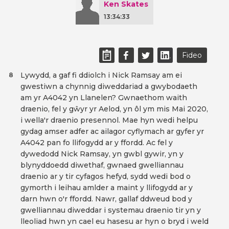
Ken Skates
13:34:33
Fideo
Lywydd, a gaf fi ddiolch i Nick Ramsay am ei
8
gwestiwn a chynnig diweddariad a gwybodaeth
am yr A4042 yn Llanelen? Gwnaethom waith
draenio, fel y gŵyr yr Aelod, yn ôl ym mis Mai 2020,
i wella'r draenio presennol. Mae hyn wedi helpu
gydag amser adfer ac ailagor cyflymach ar gyfer yr
A4042 pan fo llifogydd ar y ffordd. Ac fel y
dywedodd Nick Ramsay, yn gwbl gywir, yn y
blynyddoedd diwethaf, gwnaed gwelliannau
draenio ar y tir cyfagos hefyd, sydd wedi bod o
gymorth i leihau amlder a maint y llifogydd ar y
darn hwn o'r ffordd. Nawr, gallaf ddweud bod y
gwelliannau diweddar i systemau draenio tir yn y
lleoliad hwn yn cael eu hasesu ar hyn o bryd i weld