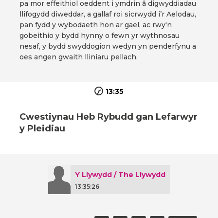
pa mor effeithiol oeddent i ymdrin â digwyddiadau
llifogydd diweddar, a gallaf roi sicrwydd i’r Aelodau,
pan fydd y wybodaeth hon ar gael, ac rwy'n
gobeithio y bydd hynny o fewn yr wythnosau
nesaf, y bydd swyddogion wedyn yn penderfynu a
oes angen gwaith lliniaru pellach.
13:35
Cwestiynau Heb Rybudd gan Lefarwyr
y Pleidiau
Y Llywydd / The Llywydd
13:35:26