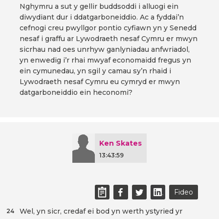
Nghymru a sut y gellir buddsoddi i alluogi ein
diwydiant dur i ddatgarboneiddio. Ac a fyddai’n
cefnogi creu pwyllgor pontio cyfiawn yn y Senedd
nesaf i graffu ar Lywodraeth nesaf Cymru er mwyn
sicrhau nad oes unrhyw ganlyniadau anfwriadol,
yn enwedig i’r rhai mwyaf economaidd fregus yn
ein cymunedau, yn sgil y camau sy’n rhaid i
Lywodraeth nesaf Cymru eu cymryd er mwyn
datgarboneiddio ein heconomi?
Ken Skates
13:43:59
Fideo
Wel, yn sicr, credaf ei bod yn werth ystyried yr
24