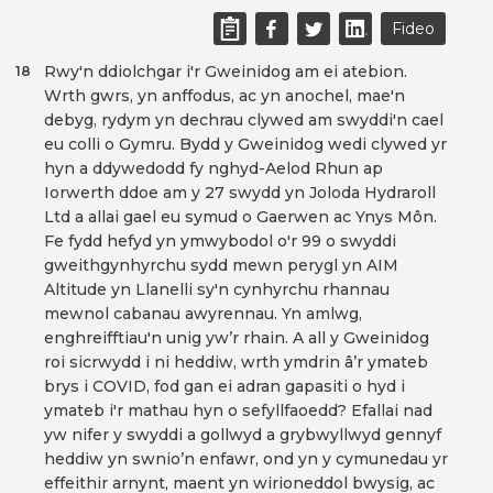
Fideo
Rwy'n ddiolchgar i'r Gweinidog am ei atebion.
18
Wrth gwrs, yn anffodus, ac yn anochel, mae'n
debyg, rydym yn dechrau clywed am swyddi'n cael
eu colli o Gymru. Bydd y Gweinidog wedi clywed yr
hyn a ddywedodd fy nghyd-Aelod Rhun ap
Iorwerth ddoe am y 27 swydd yn Joloda Hydraroll
Ltd a allai gael eu symud o Gaerwen ac Ynys Môn.
Fe fydd hefyd yn ymwybodol o'r 99 o swyddi
gweithgynhyrchu sydd mewn perygl yn AIM
Altitude yn Llanelli sy'n cynhyrchu rhannau
mewnol cabanau awyrennau. Yn amlwg,
enghreifftiau'n unig yw’r rhain. A all y Gweinidog
roi sicrwydd i ni heddiw, wrth ymdrin â’r ymateb
brys i COVID, fod gan ei adran gapasiti o hyd i
ymateb i'r mathau hyn o sefyllfaoedd? Efallai nad
yw nifer y swyddi a gollwyd a grybwyllwyd gennyf
heddiw yn swnio’n enfawr, ond yn y cymunedau yr
effeithir arnynt, maent yn wirioneddol bwysig, ac