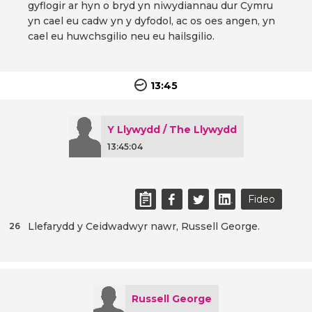
gyflogir ar hyn o bryd yn niwydiannau dur Cymru
yn cael eu cadw yn y dyfodol, ac os oes angen, yn
cael eu huwchsgilio neu eu hailsgilio.
13:45
Y Llywydd / The Llywydd
13:45:04
Fideo
Llefarydd y Ceidwadwyr nawr, Russell George.
26
Russell George