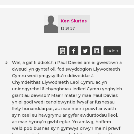
Ken Skates
13:31:57
Fideo
Wel, a gaf fi ddiolch i Paul Davies am ei gwestiwn a
5
dweud, yn gyntaf oll, fod swyddogion Llywodraeth
Cymru wedi ymgysylltu'n ddiweddar â
Chymdeithas Llywodraeth Leol Cymru ac yn
uniongyrchol â chynghorau ledled Cymru ynghylch
grantiau dewisol? Mae'r mater y mae Paul Davies
yn ei godi wedi canolbwyntio fwyaf ar fusnesau
llety hunanddarpar, ac mae meini prawf ar waith
sy'n cael eu hawgrymu ar gyfer awdurdodau lleol,
ac mae hynny’n gwbl eglur. Yn amlwg, hoffem
weld pob busnes sy'n gymwys drwy'r meini prawf