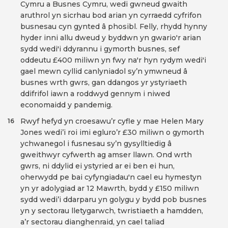
Cymru a Busnes Cymru, wedi gwneud gwaith
aruthrol yn sicrhau bod arian yn cyrraedd cyfrifon
busnesau cyn gynted â phosibl. Felly, rhydd hynny
hyder inni allu dweud y byddwn yn gwario'r arian
sydd wedi'i ddyrannu i gymorth busnes, sef
oddeutu £400 miliwn yn fwy na'r hyn rydym wedi'i
gael mewn cyllid canlyniadol sy’n ymwneud â
busnes wrth gwrs, gan ddangos yr ystyriaeth
ddifrifol iawn a roddwyd gennym i niwed
economaidd y pandemig.
Rwyf hefyd yn croesawu’r cyfle y mae Helen Mary
16
Jones wedi’i roi imi egluro’r £30 miliwn o gymorth
ychwanegol i fusnesau sy’n gysylltiedig â
gweithwyr cyfwerth ag amser llawn. Ond wrth
gwrs, ni ddylid ei ystyried ar ei ben ei hun,
oherwydd pe bai cyfyngiadau'n cael eu hymestyn
yn yr adolygiad ar 12 Mawrth, bydd y £150 miliwn
sydd wedi’i ddarparu yn golygu y bydd pob busnes
yn y sectorau lletygarwch, twristiaeth a hamdden,
a’r sectorau dianghenraid, yn cael taliad