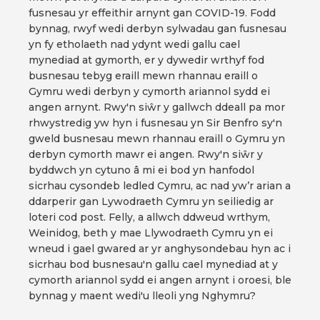
fusnesau yr effeithir arnynt gan COVID-19. Fodd
bynnag, rwyf wedi derbyn sylwadau gan fusnesau
yn fy etholaeth nad ydynt wedi gallu cael
mynediad at gymorth, er y dywedir wrthyf fod
busnesau tebyg eraill mewn rhannau eraill o
Gymru wedi derbyn y cymorth ariannol sydd ei
angen arnynt. Rwy'n siŵr y gallwch ddeall pa mor
rhwystredig yw hyn i fusnesau yn Sir Benfro sy'n
gweld busnesau mewn rhannau eraill o Gymru yn
derbyn cymorth mawr ei angen. Rwy'n siŵr y
byddwch yn cytuno â mi ei bod yn hanfodol
sicrhau cysondeb ledled Cymru, ac nad yw’r arian a
ddarperir gan Lywodraeth Cymru yn seiliedig ar
loteri cod post. Felly, a allwch ddweud wrthym,
Weinidog, beth y mae Llywodraeth Cymru yn ei
wneud i gael gwared ar yr anghysondebau hyn ac i
sicrhau bod busnesau'n gallu cael mynediad at y
cymorth ariannol sydd ei angen arnynt i oroesi, ble
bynnag y maent wedi'u lleoli yng Nghymru?