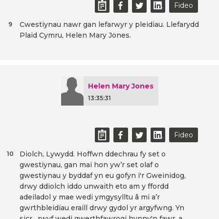
Fideo
Cwestiynau nawr gan lefarwyr y pleidiau. Llefarydd
9
Plaid Cymru, Helen Mary Jones.
Helen Mary Jones
13:35:31
Fideo
Diolch, Lywydd. Hoffwn ddechrau fy set o
10
gwestiynau, gan mai hon yw’r set olaf o
gwestiynau y byddaf yn eu gofyn i'r Gweinidog,
drwy ddiolch iddo unwaith eto am y ffordd
adeiladol y mae wedi ymgysylltu â mi a’r
gwrthbleidiau eraill drwy gydol yr argyfwng. Yn
sicr, rwyf wedi gwerthfawrogi hynny'n fawr, a