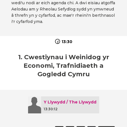
wedi'u nodi ar eich agenda chi. A dwi eisiau atgoffa
Aelodau am y Rheolau Sefydlog sydd yn ymwneud
â threfn yn y cyfarfod, ac mae'r rheini'n berthnasol
i'r cyfarfod yma.
13:30
1. Cwestiynau i Weinidog yr
Economi, Trafnidiaeth a
Gogledd Cymru
Y Llywydd / The Llywydd
13:30:12