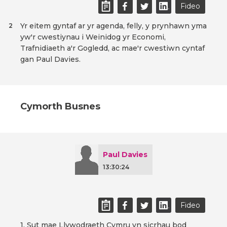
Fideo
Yr eitem gyntaf ar yr agenda, felly, y prynhawn yma
2
yw'r cwestiynau i Weinidog yr Economi,
Trafnidiaeth a'r Gogledd, ac mae'r cwestiwn cyntaf
gan Paul Davies.
Cymorth Busnes
Paul Davies
13:30:24
Fideo
1. Sut mae Llywodraeth Cymru yn sicrhau bod