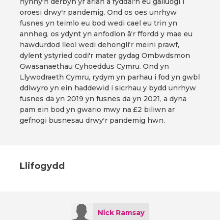
hynny'n derbyn yr arian a fyddai'n eu galluogi i
oroesi drwy'r pandemig. Ond os oes unrhyw
fusnes yn teimlo eu bod wedi cael eu trin yn
annheg, os ydynt yn anfodlon â'r ffordd y mae eu
hawdurdod lleol wedi dehongli'r meini prawf,
dylent ystyried codi'r mater gydag Ombwdsmon
Gwasanaethau Cyhoeddus Cymru. Ond yn
Llywodraeth Cymru, rydym yn parhau i fod yn gwbl
ddiwyro yn ein haddewid i sicrhau y bydd unrhyw
fusnes da yn 2019 yn fusnes da yn 2021, a dyna
pam ein bod yn gwario mwy na £2 biliwn ar
gefnogi busnesau drwy'r pandemig hwn.
Llifogydd
Nick Ramsay