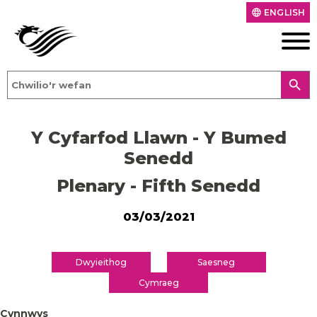
ENGLISH
language
search
Y Cyfarfod Llawn - Y Bumed
Senedd
Plenary - Fifth Senedd
03/03/2021
Dwyieithog
Saesneg
Cymraeg
Cynnwys