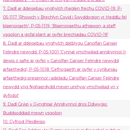
7. Dadl ar ddeisebau ynghylch rhaglen frechu COVID-19: P-
05-1117 'Rhowch y Brechlyn Covid i Swyddogion yr Heddlu fel
blaenoriaeth', P-05-1119, 'Blaenoriaethu athrawon, a staff
ysgolion a gofal plant ar gyfer brechiadau COVID-19'
8. Dadl ar ddeisebau ynghylch datblygu Canolfan Ganser
Felindre newydd: P-05-1001 'Cynnal ymchwiliad annibynnol i'r
dewis o safle ar gyfer y Ganolfan Ganser Felindre newydd
arfaethedig', P-05-1018 'Cefnogaeth ar gyfer y cynlluniau
arfaethedig presennol i adeiladu Canolfan Ganser Felindre
newydd yng Nghaerdydd mewn unrhyw ymchwiliad yn y
dyfodol'
9. Dadl Grŵp y Gynghrair Annibynnol dros Ddiwygio:
Buddsoddiad mewn ysgolion
10. Cyfnod Pleidleisio