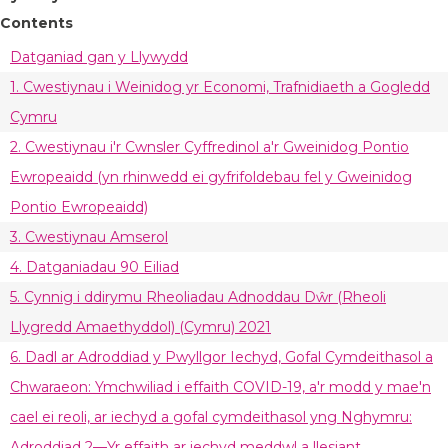
Contents
Datganiad gan y Llywydd
1. Cwestiynau i Weinidog yr Economi, Trafnidiaeth a Gogledd
Cymru
2. Cwestiynau i'r Cwnsler Cyffredinol a'r Gweinidog Pontio
Ewropeaidd (yn rhinwedd ei gyfrifoldebau fel y Gweinidog
Pontio Ewropeaidd)
3. Cwestiynau Amserol
4. Datganiadau 90 Eiliad
5. Cynnig i ddirymu Rheoliadau Adnoddau Dŵr (Rheoli
Llygredd Amaethyddol) (Cymru) 2021
6. Dadl ar Adroddiad y Pwyllgor Iechyd, Gofal Cymdeithasol a
Chwaraeon: Ymchwiliad i effaith COVID-19, a'r modd y mae'n
cael ei reoli, ar iechyd a gofal cymdeithasol yng Nghymru:
Adroddiad 2—Yr effaith ar iechyd meddwl a llesiant