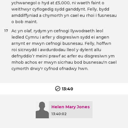
ychwanegol o hyd at £5,000, ni waeth faint o
weithwyr cyflogedig sydd ganddynt. Felly, bydd
amddiffyniad a chymorth yn cael eu rhoi i fusnesau
o bob maint.
Ac yn olaf, rydym yn cefnogi llywodraeth leol
17
ledled Cymru i arfer y disgresiwn sydd ei angen
arnynt er mwyn cefnogi busnesau. Felly, hoffwn
roi sicrwydd i awdurdodau lleol y dylent allu
defnyddio’r meini prawf ac arfer eu disgresiwn ym
mhob achos er mwyn sicrhau bod busnesau'n cael
cymorth drwy'r cyfnod ofnadwy hwn.
13:40
Helen Mary Jones
13:40:02