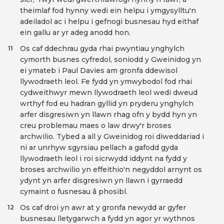
theimlaf fod hynny wedi ein helpu i ymgysylltu'n
adeiladol ac i helpu i gefnogi busnesau hyd eithaf
ein gallu ar yr adeg anodd hon.
Os caf ddechrau gyda rhai pwyntiau ynghylch
11
cymorth busnes cyfredol, soniodd y Gweinidog yn
ei ymateb i Paul Davies am gronfa ddewisol
llywodraeth leol. Fe fydd yn ymwybodol fod rhai
cydweithwyr mewn llywodraeth leol wedi dweud
wrthyf fod eu hadran gyllid yn pryderu ynghylch
arfer disgresiwn yn llawn rhag ofn y bydd hyn yn
creu problemau maes o law drwy'r broses
archwilio. Tybed a all y Gweinidog roi diweddariad i
ni ar unrhyw sgyrsiau pellach a gafodd gyda
llywodraeth leol i roi sicrwydd iddynt na fydd y
broses archwilio yn effeithio'n negyddol arnynt os
ydynt yn arfer disgresiwn yn llawn i gyrraedd
cymaint o fusnesau â phosibl.
Os caf droi yn awr at y gronfa newydd ar gyfer
12
busnesau lletygarwch a fydd yn agor yr wythnos