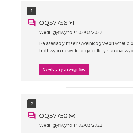
1
OQ57756
(e)
Wedi’i gyflwyno ar 02/03/2022
Pa asesiad y mae'r Gweinidog wedi'i wneud 
trothwyon newydd ar gyfer llety hunanarlwy
Gweld yn y trawsgrifiad
2
OQ57750
(w)
Wedi’i gyflwyno ar 02/03/2022