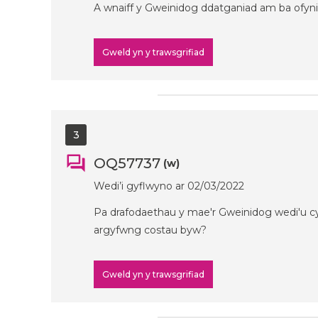
A wnaiff y Gweinidog ddatganiad am ba ofynio
Gweld yn y trawsgrifiad
3
OQ57737
(w)
Wedi’i gyflwyno ar 02/03/2022
Pa drafodaethau y mae'r Gweinidog wedi'u cy
argyfwng costau byw?
Gweld yn y trawsgrifiad