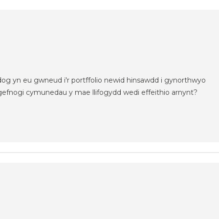
og yn eu gwneud i'r portffolio newid hinsawdd i gynorthwyo
i gefnogi cymunedau y mae llifogydd wedi effeithio arnynt?