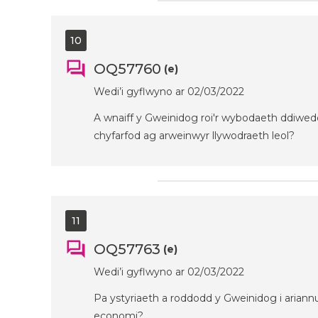
10
OQ57760
(e)
Wedi’i gyflwyno ar 02/03/2022
A wnaiff y Gweinidog roi'r wybodaeth ddiwedda
chyfarfod ag arweinwyr llywodraeth leol?
11
OQ57763
(e)
Wedi’i gyflwyno ar 02/03/2022
Pa ystyriaeth a roddodd y Gweinidog i ariann
economi?