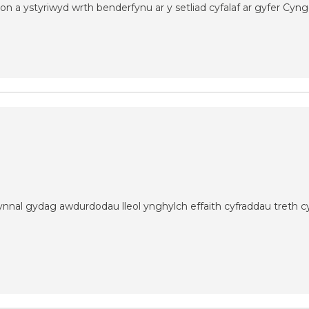
n a ystyriwyd wrth benderfynu ar y setliad cyfalaf ar gyfer Cyng
nnal gydag awdurdodau lleol ynghylch effaith cyfraddau treth cy