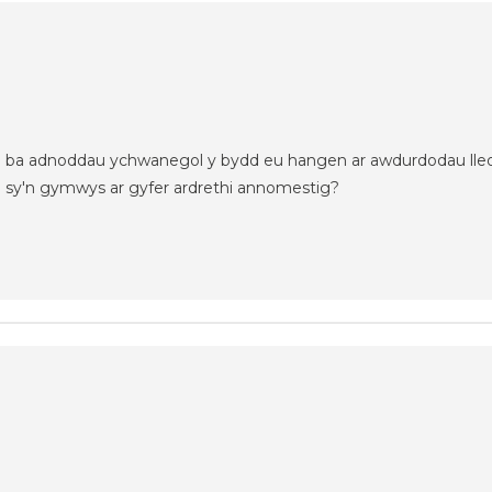
o ba adnoddau ychwanegol y bydd eu hangen ar awdurdodau lleol
o sy'n gymwys ar gyfer ardrethi annomestig?