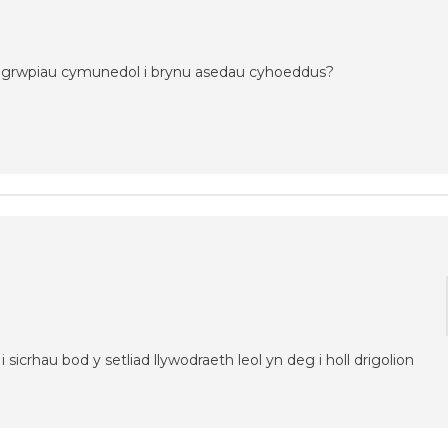
u grwpiau cymunedol i brynu asedau cyhoeddus?
crhau bod y setliad llywodraeth leol yn deg i holl drigolion