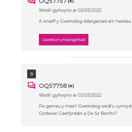
OQ57757
(e)
Wedi’i gyflwyno ar 02/03/2022
A wnaiff y Gweinidog ddatganiad am hawlia
Gweld yn y trawsgrifiad
9
OQ57758
(e)
Wedi’i gyflwyno ar 02/03/2022
Pa gamau y mae'r Gweinidog wedi'u cymryd i si
Gorllewin Caerfyrddin a De Sir Benfro?