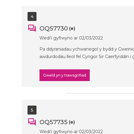
4
OQ57730
(e)
Wedi’i gyflwyno ar 02/03/2022
Pa ddyraniadau ychwanegol y bydd y Gweinid
awdurdodau lleol fel Cyngor Sir Caerfyrddin 
Gweld yn y trawsgrifiad
5
OQ57735
(e)
Wedi’i gyflwyno ar 02/03/2022