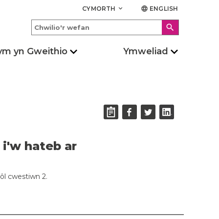
CYMORTH
ENGLISH
keyboard_arrow_down
language
search
ym yn Gweithio
Ymweliad
i'w hateb ar
ôl cwestiwn 2.