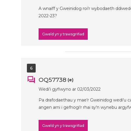
A wnaiff y Gweinidog roi'r wybodaeth ddiwedda
2022-23?
Gweld yn y trawsgrifiad
6
OQ57738
(e)
Wedi’i gyflwyno ar 02/03/2022
Pa drafodaethau y mae'r Gweinidog wedi'u cae
angen arni i gefnogi'r rhai sy'n wynebu arg
Gweld yn y trawsgrifiad