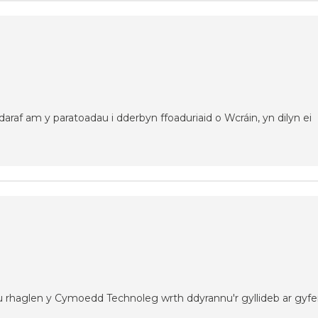
raf am y paratoadau i dderbyn ffoaduriaid o Wcráin, yn dilyn ei
u rhaglen y Cymoedd Technoleg wrth ddyrannu'r gyllideb ar gyfer 