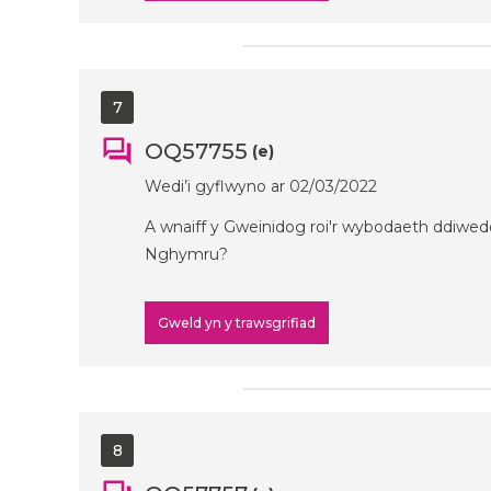
7
OQ57755
(e)
Wedi’i gyflwyno ar 02/03/2022
A wnaiff y Gweinidog roi'r wybodaeth ddiwedd
Nghymru?
Gweld yn y trawsgrifiad
8