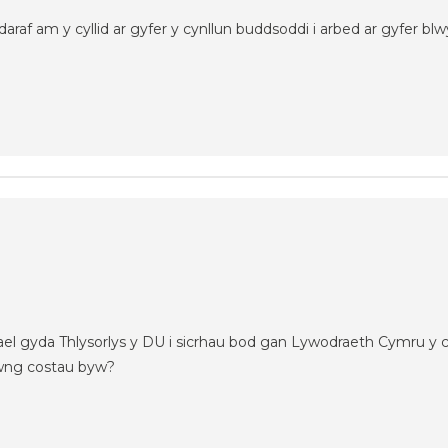
raf am y cyllid ar gyfer y cynllun buddsoddi i arbed ar gyfer bl
l gyda Thlysorlys y DU i sicrhau bod gan Lywodraeth Cymru y cy
yfwng costau byw?