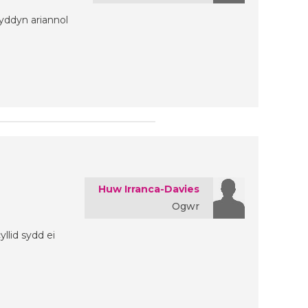
wyddyn ariannol
Huw Irranca-Davies
Ogwr
llid sydd ei