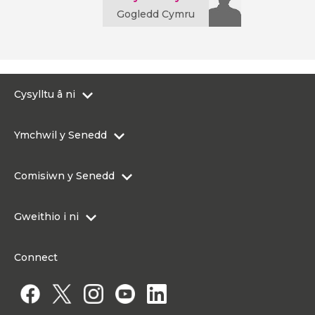
Gogledd Cymru
Cysylltu â ni
0300 200 6565
Ymchwil y Senedd
Cysylltu@senedd.cymru
Hafan Ymchwil y Senedd
Cysylltu â Senedd Cymru
Comisiwn y Senedd
Erthyglau Ymchwil
Adnoddau Cyfryngau
Ynghylch Comisiwn y Senedd
Gweithio i ni
Strwythur Sefydliad a Chyfrifoldebau
Gweithio i ni
Fframwaith Llywodraethu Corfforaethol y Comisiwn
Connect
Gweithio i Gomisiwn y Senedd
Mynediad at wybodaeth
Gweithio i Aelod o'r Senedd