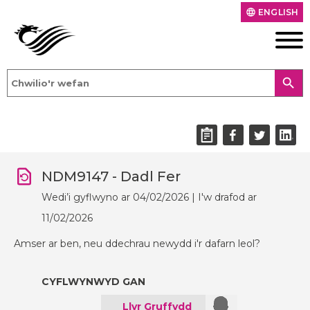
ENGLISH
language
search
NDM9147 - Dadl Fer
Wedi’i gyflwyno ar 04/02/2026 | I'w drafod ar
11/02/2026
Amser ar ben, neu ddechrau newydd i'r dafarn leol?
CYFLWYNWYD GAN
Llyr Gruffydd