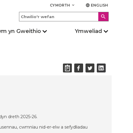
CYMORTH
ENGLISH
keyboard_arrow_down
language
search
ym yn Gweithio
Ymweliad
ddyn dreth 2025-26.
elusennau, cwmnïau nid-er-elw a sefydliadau