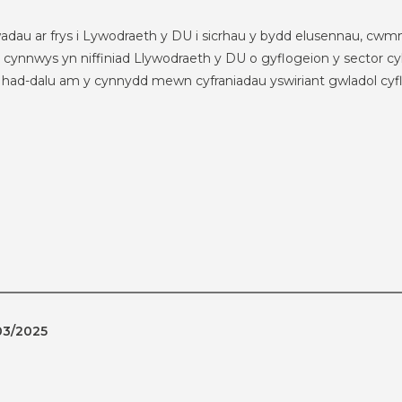
dau ar frys i Lywodraeth y DU i sicrhau y bydd elusennau, cwmn
cynnwys yn niffiniad Llywodraeth y DU o gyflogeion y sector c
eu had-dalu am y cynnydd mewn cyfraniadau yswiriant gwladol cyf
/03/2025