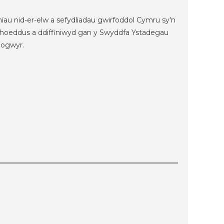
ïau nid-er-elw a sefydliadau gwirfoddol Cymru sy'n
yhoeddus a ddiffiniwyd gan y Swyddfa Ystadegau
logwyr.