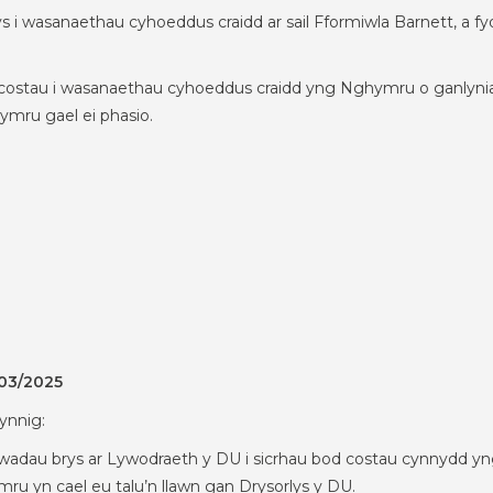
rlys i wasanaethau cyhoeddus craidd ar sail Fformiwla Barnett, a 
 costau i wasanaethau cyhoeddus craidd yng Nghymru o ganlyniad 
Cymru gael ei phasio.
/03/2025
ynnig:
adau brys ar Lywodraeth y DU i sicrhau bod costau cynnydd yng
 yn cael eu talu’n llawn gan Drysorlys y DU.