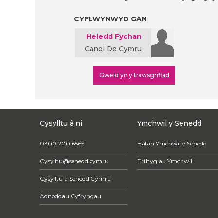
CYFLWYNWYD GAN
Heledd Fychan
Canol De Cymru
Gweld yn y trawsgrifiad
Cysylltu â ni
Ymchwil y Senedd
0300 200 6565
Hafan Ymchwil y Senedd
Cysylltu@senedd.cymru
Erthyglau Ymchwil
Cysylltu â Senedd Cymru
Adnoddau Cyfryngau