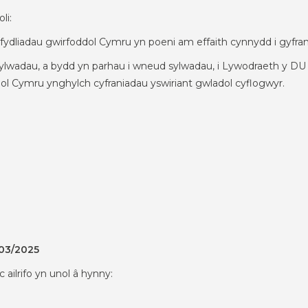
li:
fydliadau gwirfoddol Cymru yn poeni am effaith cynnydd i gyfran
lwadau, a bydd yn parhau i wneud sylwadau, i Lywodraeth y DU
ol Cymru ynghylch cyfraniadau yswiriant gwladol cyflogwyr.
/03/2025
ilrifo yn unol â hynny: