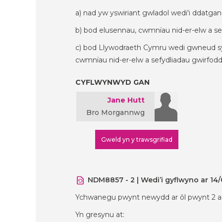
a) nad yw yswiriant gwladol wedi'i ddatgano
b) bod elusennau, cwmnïau nid-er-elw a se
c) bod Llywodraeth Cymru wedi gwneud sy
cwmnïau nid-er-elw a sefydliadau gwirfodd
CYFLWYNWYD GAN
Jane Hutt
Bro Morgannwg
Gweld yn y trawsgrifiad
NDM8857 - 2 | Wedi’i gyflwyno ar 14
Ychwanegu pwynt newydd ar ôl pwynt 2 ac a
Yn gresynu at: