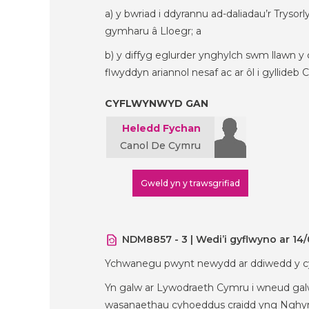
a) y bwriad i ddyrannu ad-daliadau’r Tryso
gymharu â Lloegr; a
b) y diffyg eglurder ynghylch swm llawn y
flwyddyn ariannol nesaf ac ar ôl i gyllideb 
CYFLWYNWYD GAN
Heledd Fychan
Canol De Cymru
Gweld yn y trawsgrifiad
NDM8857 - 3 | Wedi’i gyflwyno ar 14
Ychwanegu pwynt newydd ar ddiwedd y c
Yn galw ar Lywodraeth Cymru i wneud galw
wasanaethau cyhoeddus craidd yng Nghymru