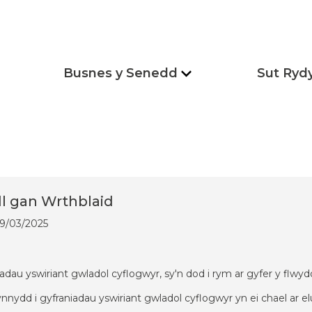
Busnes y Senedd
Sut Ryd
l gan Wrthblaid
 19/03/2025
adau yswiriant gwladol cyflogwyr, sy'n dod i rym ar gyfer y flwy
cynnydd i gyfraniadau yswiriant gwladol cyflogwyr yn ei chael ar 