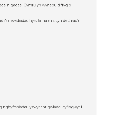
fyddai’n gadael Cymru yn wynebu diffyg o
i’r newidiadau hyn, lai na mis cyn dechrau’r
 nghyfraniadau yswyriant gwladol cyflogwyr i