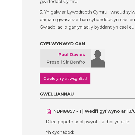
gwirfoddol Cymru.
3. Yn galw ar Lywodraeth Cymru i wneud sylwa
darparu gwasanaethau cyhoeddus yn cael eu 
Gwladol ac, o ganlyniad, y byddant yn cael 
CYFLWYNWYD GAN
Paul Davies
Preseli Sir Benfro
Gweld yn y trawsgrifiad
GWELLIANNAU
NDM8857 - 1 | Wedi’i gyflwyno ar 13
Dileu popeth ar ol pwynt 1 a rhoi yn ei le:
Yn cydnabod: