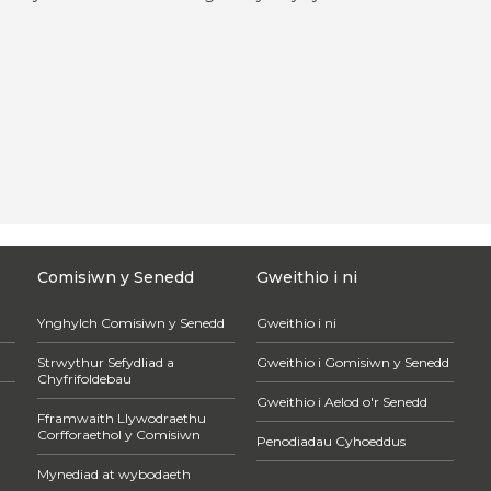
Comisiwn y Senedd
Gweithio i ni
Ynghylch Comisiwn y Senedd
Gweithio i ni
Strwythur Sefydliad a
Gweithio i Gomisiwn y Senedd
Chyfrifoldebau
Gweithio i Aelod o'r Senedd
Fframwaith Llywodraethu
Corfforaethol y Comisiwn
Penodiadau Cyhoeddus
Mynediad at wybodaeth