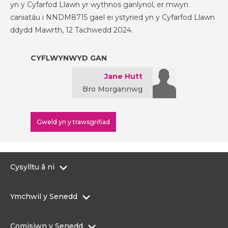
yn y Cyfarfod Llawn yr wythnos ganlynol, er mwyn
caniatáu i NNDM8715 gael ei ystyried yn y Cyfarfod Llawn
ddydd Mawrth, 12 Tachwedd 2024.
CYFLWYNWYD GAN
Jane Hutt
Bro Morgannwg
Gweld yn y trawsgrifiad
Cysylltu â ni
0300 200 6565
Ymchwil y Senedd
Cysylltu@senedd.cymru
Hafan Ymchwil y Senedd
Cysylltu â Senedd Cymru
Comisiwn y Senedd