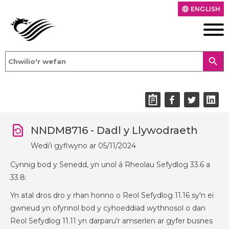
ENGLISH
language
search
NNDM8716 - Dadl y Llywodraeth
Wedi’i gyflwyno ar 05/11/2024
Cynnig bod y Senedd, yn unol â Rheolau Sefydlog 33.6 a
33.8:
Yn atal dros dro y rhan honno o Reol Sefydlog 11.16 sy'n ei
gwneud yn ofynnol bod y cyhoeddiad wythnosol o dan
Reol Sefydlog 11.11 yn darparu'r amserlen ar gyfer busnes