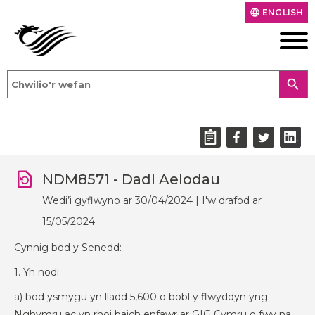
ENGLISH
language
search
NDM8571 - Dadl Aelodau
Wedi’i gyflwyno ar 30/04/2024 | I'w drafod ar
15/05/2024
Cynnig bod y Senedd:
1. Yn nodi:
a) bod ysmygu yn lladd 5,600 o bobl y flwyddyn yng
Nghymru ac yn rhoi baich enfawr ar GIG Cymru o fwy na