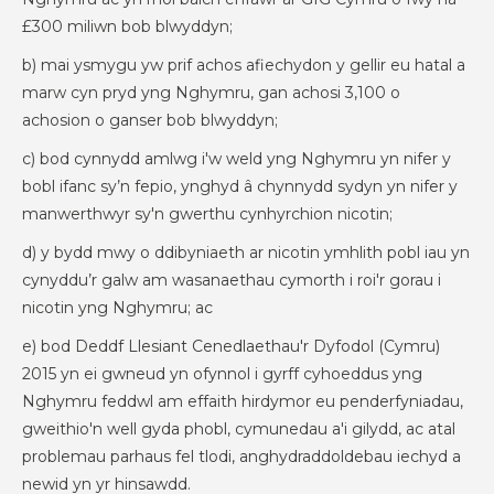
£300 miliwn bob blwyddyn;
b) mai ysmygu yw prif achos afiechydon y gellir eu hatal a
marw cyn pryd yng Nghymru, gan achosi 3,100 o
achosion o ganser bob blwyddyn;
c) bod cynnydd amlwg i'w weld yng Nghymru yn nifer y
bobl ifanc sy’n fepio, ynghyd â chynnydd sydyn yn nifer y
manwerthwyr sy'n gwerthu cynhyrchion nicotin;
d) y bydd mwy o ddibyniaeth ar nicotin ymhlith pobl iau yn
cynyddu’r galw am wasanaethau cymorth i roi'r gorau i
nicotin yng Nghymru; ac
e) bod Deddf Llesiant Cenedlaethau'r Dyfodol (Cymru)
2015 yn ei gwneud yn ofynnol i gyrff cyhoeddus yng
Nghymru feddwl am effaith hirdymor eu penderfyniadau,
gweithio'n well gyda phobl, cymunedau a'i gilydd, ac atal
problemau parhaus fel tlodi, anghydraddoldebau iechyd a
newid yn yr hinsawdd.