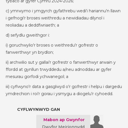
tybaco ar gyfer Cymru 2024-2026;
c) ymrwymo i ymgyrch gyfathrebu wedi'i hariannu'n llawn
i gefnogi'r broses weithredu a newidiadau dilynol i
reoliadau a deddfwriaeth; a
d) sefydlu gweithgor i:
i) goruchwylio'r broses o weithredu'r gofrestr o
fanwerthwyr yn brydlon;
ii) archwilio sut y gallai'r gofrestr o fanwerthwyr arwain y
ffordd at gynllun trwyddedu a/neu adnoddau ar gyfer
mesurau gorfodi ychwanegol; a
iii) cyflwyno'r data a gasglwyd o'r gofrestr i helpu i dargedu
ymdrechion i roi'r gorau i ysmygu a diogelu'r cyhoedd.
CYFLWYNWYD GAN
Mabon ap Gwynfor
Dwyfor Meirionnydd