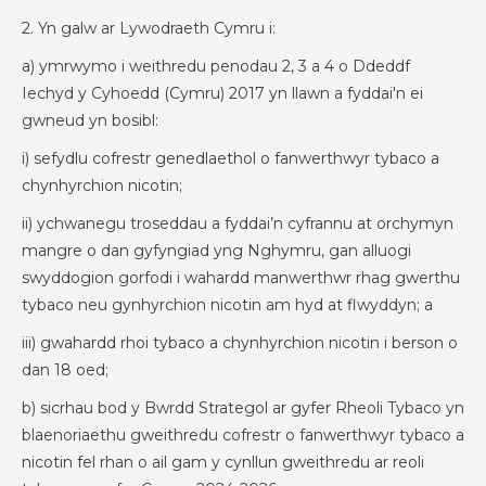
2. Yn galw ar Lywodraeth Cymru i:
a) ymrwymo i weithredu penodau 2, 3 a 4 o Ddeddf
Iechyd y Cyhoedd (Cymru) 2017 yn llawn a fyddai'n ei
gwneud yn bosibl:
i) sefydlu cofrestr genedlaethol o fanwerthwyr tybaco a
chynhyrchion nicotin;
ii) ychwanegu troseddau a fyddai’n cyfrannu at orchymyn
mangre o dan gyfyngiad yng Nghymru, gan alluogi
swyddogion gorfodi i wahardd manwerthwr rhag gwerthu
tybaco neu gynhyrchion nicotin am hyd at flwyddyn; a
iii) gwahardd rhoi tybaco a chynhyrchion nicotin i berson o
dan 18 oed;
b) sicrhau bod y Bwrdd Strategol ar gyfer Rheoli Tybaco yn
blaenoriaethu gweithredu cofrestr o fanwerthwyr tybaco a
nicotin fel rhan o ail gam y cynllun gweithredu ar reoli