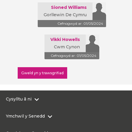
Sioned Williams
Gorllewin De Cymru
Cefnogwyd ar: 01/05/2024
Vikki Howells
Cwm Cynon
Cefnogwyd ar: 01/05/2024
Gweld yn y trawsgrifiad
Cysylltu â ni
0300 200 6565
Ymchwil y Senedd
Cysylltu@senedd.cymru
Hafan Ymchwil y Senedd
Cysylltu â Senedd Cymru